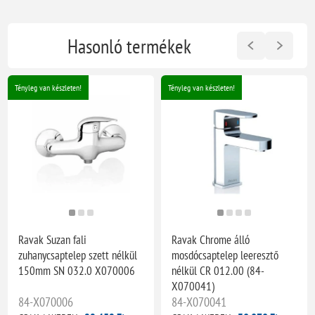
Hasonló termékek
Tényleg van készleten!
Tényleg van készleten!
Ravak Suzan fali
Ravak Chrome álló
zuhanycsaptelep szett nélkül
mosdócsaptelep leeresztő
150mm SN 032.0 X070006
nélkül CR 012.00 (84-
X070041)
84-X070006
84-X070041