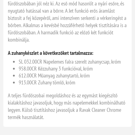
fürdőszobában jól néz ki. Az eső mód hasonlít a nyári esőre, és
nyugtató hatással van a bőrre. A Jet funkció erős áramlást
biztosít a fej közepéről, ami intenzíven serkenti a vérkeringést a
bőrben. Alkalmas a kevésbé hozzáférhető helyek tisztítására is a
fürdőszobában. A harmadik funkció az előző két funkciót
kombinálja.
A zuhanykészlet a következőket tartalmazza:
SL 032.00CR Napelemes falra szerelt zuhanycsap, króm
958.00CR Kézzuhany 3 funkcióval, króm
612.00CR Műanyag zuhanytartó, króm
913.00CR Zuhany tömlő, króm
A teljes fürdőszobai megoldáshoz és az egymást kiegészítő
kialakításhoz javasoljuk, hogy más napelemekkel kombinálható
legyen. Külső tisztításhoz javasoljuk a Ravak Cleaner Chrome
termék használatát.