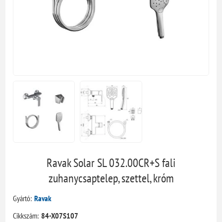
Ravak Solar SL 032.00CR+S fali
zuhanycsaptelep, szettel, króm
Gyártó:
Ravak
Cikkszám:
84-X07S107