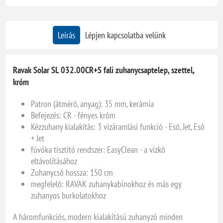
Leírás
Lépjen kapcsolatba velünk
Ravak Solar SL 032.00CR+S fali zuhanycsaptelep, szettel,
króm
Patron (átmérő, anyag): 35 mm, kerámia
Befejezés: CR - fényes króm
Kézzuhany kialakítás: 3 vízáramlási funkció - Eső, Jet, Eső
+ Jet
fúvóka tisztító rendszer: EasyClean - a vízkő
eltávolításához
Zuhanycső hossza: 150 cm
megfelelő: RAVAK zuhanykabinokhoz és más egy
zuhanyos burkolatokhoz
A háromfunkciós, modern kialakítású zuhanyzó minden