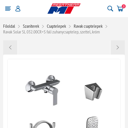
0
Főoldal
Szaniterek
Csaptelepek
Ravak csaptelepek
Ravak Solar SL 032.00CR+S fali zuhanycsaptelep, szettel, króm