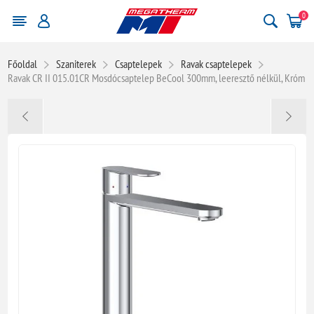
0
Főoldal
Szaniterek
Csaptelepek
Ravak csaptelepek
Ravak CR II 015.01CR Mosdócsaptelep BeCool 300mm, leeresztő nélkül, Króm