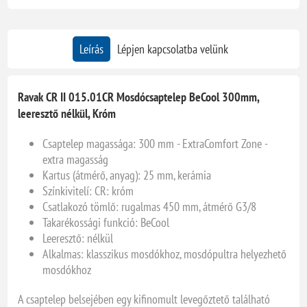
Leírás
Lépjen kapcsolatba velünk
Ravak CR II 015.01CR Mosdócsaptelep BeCool 300mm,
leeresztő nélkül, Króm
Csaptelep magassága: 300 mm - ExtraComfort Zone -
extra magasság
Kartus (átmérő, anyag): 25 mm, kerámia
Színkivitelí: CR: króm
Csatlakozó tömlő: rugalmas 450 mm, átmérő G3/8
Takarékossági funkció: BeCool
Leeresztő: nélkül
Alkalmas: klasszikus mosdókhoz, mosdópultra helyezhető
mosdókhoz
A csaptelep belsejében egy kifinomult levegőztető található