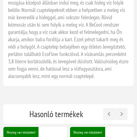
mozgása középső állásban indul meg, és csak hideg víz folyik
belőle. Normál csaptelepeknél ebben a helyzetben a meleg víz
már keveredik a hideggel, ami sokszor felesleges. Rövid
kézmosás után ki sem folyik a meleg víz. A BeCool rendszer
garantálja, hogy a víz csak akkor kezd el felmelegedni, ha Ön
akarja, amikor balra fordítja a kart. Ezzel pénzt takarít meg és
védi a bolygót. A csaptelep belsejében egy ötletes levegőztető,
perlátor található EcoFlow funkcióval. A vízáramlás percenként
3,8 literre korlátozódik, és levegővel dúsított. Valószínűleg észre
sem fogja venni, de hatással lesz a vízfogyasztásra, ami
alacsonyabb lesz, mint egy normál csaptelepé.
Hasonló termékek
Tényleg van készleten!
Tényleg van készleten!