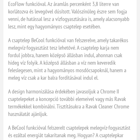
EcoFlow funkcióval. Az áramlás percenként 3,8 literre van
korlátozva és levegővel dúsított. Valószínűleg észre sem fogja
venni, de hatással lesz a vízfogyasztására is, amely alacsonyabb
lesz, mint egy hagyományos csaptelep esetében.
A csaptelep BeCool funkcióval van felszerelve, amely takarékos
melegvíz-fogyasztást tesz lehetővé. A csaptelep karja nem
fordul jobbra, hanem középső állásban indul, ahonnan csak
hideg víz folyik. A középső állásban a víz nem keveredik
feleslegesen, mint a hagyományos mosdócsapoknál, hanem a
meleg víz csak a kar balra fordításával indul el.
A design harmonizálása érdekében javasoljuk a Chrome II
csaptelepeket a koncepció további elemeivel vagy más Ravak
termékekkel kombinálni. Tisztításukra a Ravak Cleaner Chrome
használatát ajánljuk.
A BeCool funkcióval felszerelt csaptelepek melegvíz-fogyasztást
és ezáltal energiát takarítanak meg. Hogyan? A csaptelepkar