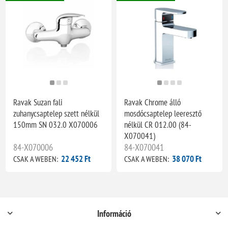
Ravak Suzan fali
Ravak Chrome álló
zuhanycsaptelep szett nélkül
mosdócsaptelep leeresztő
150mm SN 032.0 X070006
nélkül CR 012.00 (84-
X070041)
84-X070006
84-X070041
22 452 Ft
38 070 Ft
CSAK A WEBEN:
CSAK A WEBEN:
Információ