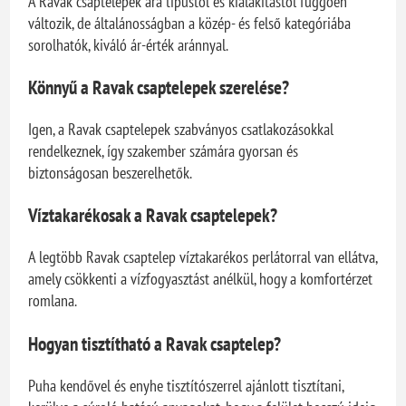
A Ravak csaptelepek ára típustól és kialakítástól függően
változik, de általánosságban a közép- és felső kategóriába
sorolhatók, kiváló ár-érték aránnyal.
Könnyű a Ravak csaptelepek szerelése?
Igen, a Ravak csaptelepek szabványos csatlakozásokkal
rendelkeznek, így szakember számára gyorsan és
biztonságosan beszerelhetők.
Víztakarékosak a Ravak csaptelepek?
A legtöbb Ravak csaptelep víztakarékos perlátorral van ellátva,
amely csökkenti a vízfogyasztást anélkül, hogy a komfortérzet
romlana.
Hogyan tisztítható a Ravak csaptelep?
Puha kendővel és enyhe tisztítószerrel ajánlott tisztítani,