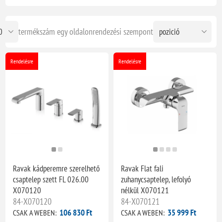
termékszám egy oldalon
rendezési szempont
Rendelésre
Rendelésre
Ravak kádperemre szerelhető
Ravak Flat fali
csaptelep szett FL 026.00
zuhanycsaptelep, lefolyó
X070120
nélkül X070121
84-X070120
84-X070121
106 830 Ft
35 999 Ft
CSAK A WEBEN:
CSAK A WEBEN: