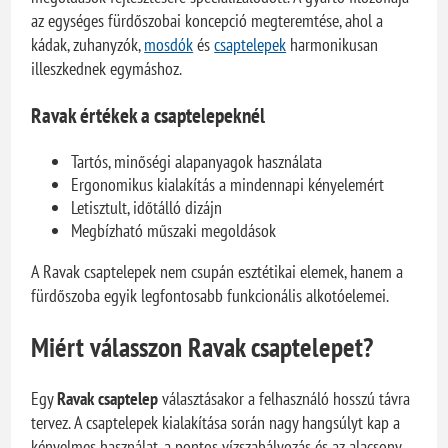
az egységes fürdőszobai koncepció megteremtése, ahol a
kádak, zuhanyzók,
mosdók
és
csaptelepek
harmonikusan
illeszkednek egymáshoz.
Ravak értékek a csaptelepeknél
Tartós, minőségi alapanyagok használata
Ergonomikus kialakítás a mindennapi kényelemért
Letisztult, időtálló dizájn
Megbízható műszaki megoldások
A Ravak csaptelepek nem csupán esztétikai elemek, hanem a
fürdőszoba egyik legfontosabb funkcionális alkotóelemei.
Miért válasszon Ravak csaptelepet?
Egy
Ravak csaptelep
választásakor a felhasználó hosszú távra
tervez. A csaptelepek kialakítása során nagy hangsúlyt kap a
kényelmes használat, a pontos vízszabályozás és az alacsony