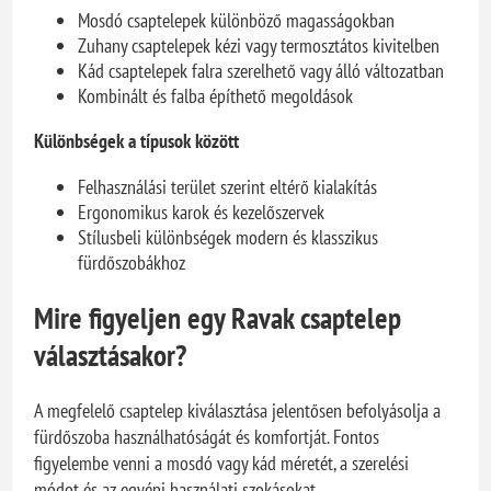
Mosdó csaptelepek különböző magasságokban
Zuhany csaptelepek kézi vagy termosztátos kivitelben
Kád csaptelepek falra szerelhető vagy álló változatban
Kombinált és falba építhető megoldások
Különbségek a típusok között
Felhasználási terület szerint eltérő kialakítás
Ergonomikus karok és kezelőszervek
Stílusbeli különbségek modern és klasszikus
fürdőszobákhoz
Mire figyeljen egy Ravak csaptelep
választásakor?
A megfelelő csaptelep kiválasztása jelentősen befolyásolja a
fürdőszoba használhatóságát és komfortját. Fontos
figyelembe venni a mosdó vagy kád méretét, a szerelési
módot és az egyéni használati szokásokat.