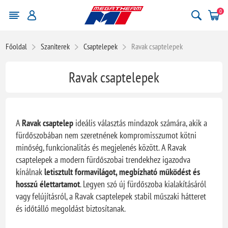
0
Főoldal
Szaniterek
Csaptelepek
Ravak csaptelepek
Ravak csaptelepek
A
Ravak csaptelep
ideális választás mindazok számára, akik a
fürdőszobában nem szeretnének kompromisszumot kötni
minőség, funkcionalitás és megjelenés között. A Ravak
csaptelepek a modern fürdőszobai trendekhez igazodva
kínálnak
letisztult formavilágot, megbízható működést és
hosszú élettartamot
. Legyen szó új fürdőszoba kialakításáról
vagy felújításról, a Ravak csaptelepek stabil műszaki hátteret
és időtálló megoldást biztosítanak.