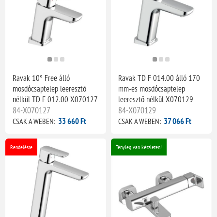
Ravak 10° Free álló
Ravak TD F 014.00 álló 170
mosdócsaptelep leeresztő
mm-es mosdócsaptelep
nélkül TD F 012.00 X070127
leeresztő nélkül X070129
84-X070127
84-X070129
33 660 Ft
37 066 Ft
CSAK A WEBEN:
CSAK A WEBEN:
Rendelésre
Tényleg van készleten!