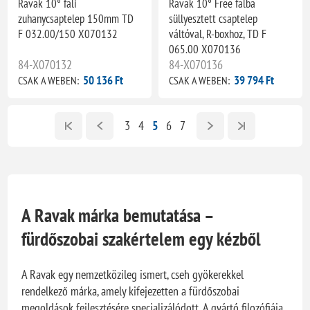
Ravak 10° fali
Ravak 10° Free falba
zuhanycsaptelep 150mm TD
süllyesztett csaptelep
F 032.00/150 X070132
váltóval, R-boxhoz, TD F
065.00 X070136
84-X070132
84-X070136
50 136 Ft
39 794 Ft
CSAK A WEBEN:
CSAK A WEBEN:
3
4
5
6
7
A Ravak márka bemutatása –
fürdőszobai szakértelem egy kézből
A Ravak egy nemzetközileg ismert, cseh gyökerekkel
rendelkező márka, amely kifejezetten a fürdőszobai
megoldások fejlesztésére specializálódott. A gyártó filozófiája