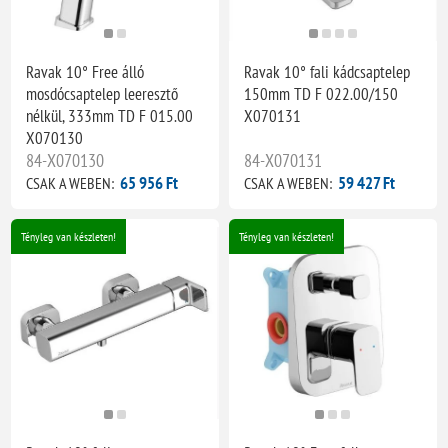
Ravak 10° Free álló
Ravak 10° fali kádcsaptelep
mosdócsaptelep leeresztő
150mm TD F 022.00/150
nélkül, 333mm TD F 015.00
X070131
X070130
84-X070130
84-X070131
65 956 Ft
59 427 Ft
CSAK A WEBEN:
CSAK A WEBEN:
Tényleg van készleten!
Tényleg van készleten!