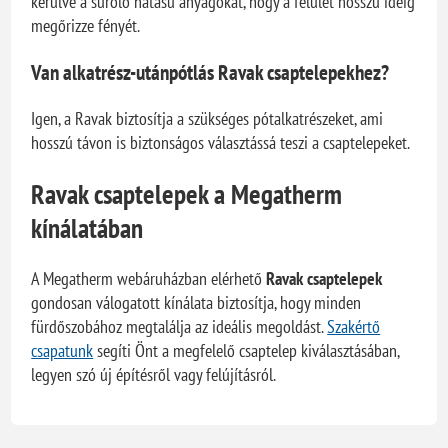
kerülve a súroló hatású anyagokat, hogy a felület hosszú ideig
megőrizze fényét.
Van alkatrész-utánpótlás Ravak csaptelepekhez?
Igen, a Ravak biztosítja a szükséges pótalkatrészeket, ami
hosszú távon is biztonságos választássá teszi a csaptelepeket.
Ravak csaptelepek a Megatherm
kínálatában
A Megatherm webáruházban elérhető
Ravak csaptelepek
gondosan válogatott kínálata biztosítja, hogy minden
fürdőszobához megtalálja az ideális megoldást.
Szakértő
csapatunk
segíti Önt a megfelelő csaptelep kiválasztásában,
legyen szó új építésről vagy felújításról.