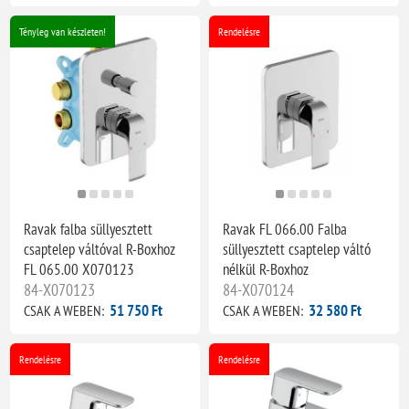
Tényleg van készleten!
Rendelésre
Ravak falba süllyesztett
Ravak FL 066.00 Falba
csaptelep váltóval R-Boxhoz
süllyesztett csaptelep váltó
FL 065.00 X070123
nélkül R-Boxhoz
84-X070123
84-X070124
51 750 Ft
32 580 Ft
CSAK A WEBEN:
CSAK A WEBEN:
Rendelésre
Rendelésre