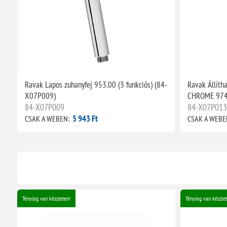
Ravak Lapos zuhanyfej 953.00 (3 funkciós) (84-
Ravak Állíth
X07P009)
CHROME 974
84-X07P009
84-X07P01
5 943 Ft
CSAK A WEBEN:
CSAK A WEBE
Tényleg van készleten!
Tényleg van készlet