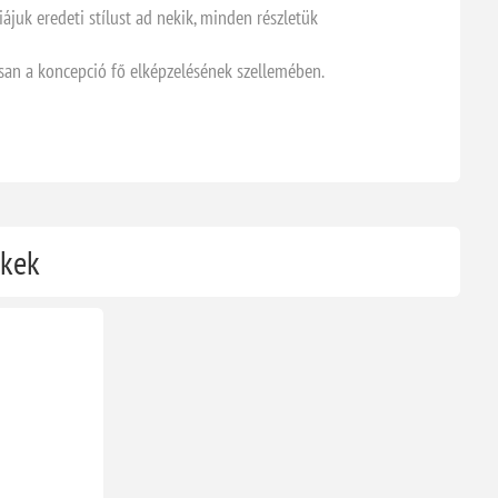
juk eredeti stílust ad nekik, minden részletük
osan a koncepció fő elképzelésének szellemében.
ékek