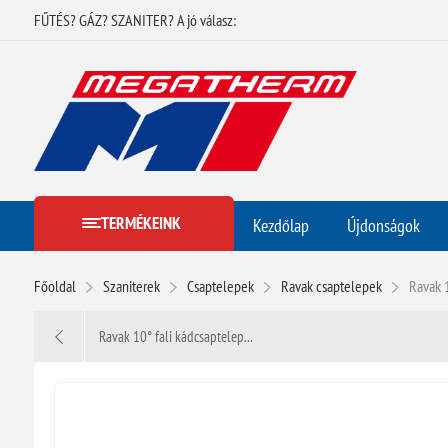
FŰTÉS? GÁZ? SZANITER? A jó válasz:
TERMÉKEINK
Kezdőlap
Újdonságok
Főoldal
Szaniterek
Csaptelepek
Ravak csaptelepek
Ravak 
Ravak 10° fali kádcsaptelep...