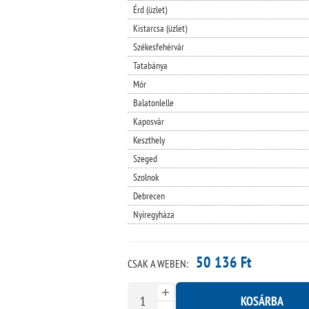
Érd (üzlet)
Kistarcsa (üzlet)
Székesfehérvár
Tatabánya
Mór
Balatonlelle
Kaposvár
Keszthely
Szeged
Szolnok
Debrecen
Nyíregyháza
50 136 Ft
CSAK A WEBEN:
KOSÁRBA