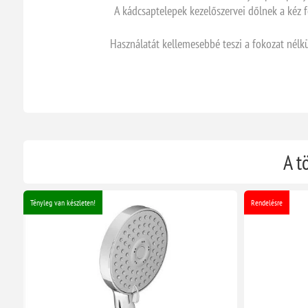
A kádcsaptelepek kezelőszervei dőlnek a kéz f
Használatát kellemesebbé teszi a fokozat nélkü
A t
Tényleg van készleten!
Rendelésre