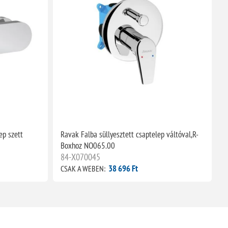
ep szett
Ravak Falba süllyesztett csaptelep váltóval,R-
R
Boxhoz NO065.00
n
84-X070045
38 696 Ft
CSAK A WEBEN:
C