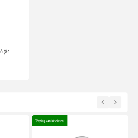
ó (84-
Tényleg van készleten!
Re