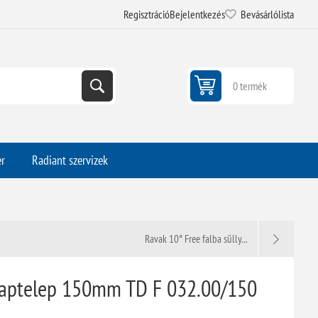
Regisztráció
Bejelentkezés
Bevásárlólista
0 termék
er
Radiant szervizek
Ravak 10° Free falba sülly...
csaptelep 150mm TD F 032.00/150