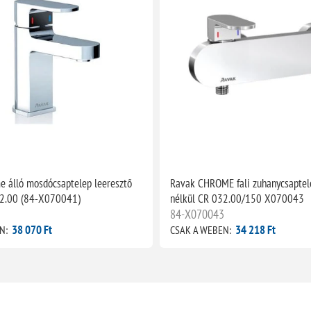
 álló mosdócsaptelep leeresztő
Ravak CHROME fali zuhanycsaptel
12.00 (84-X070041)
nélkül CR 032.00/150 X070043
1
84-X070043
38 070 Ft
34 218 Ft
N:
CSAK A WEBEN: