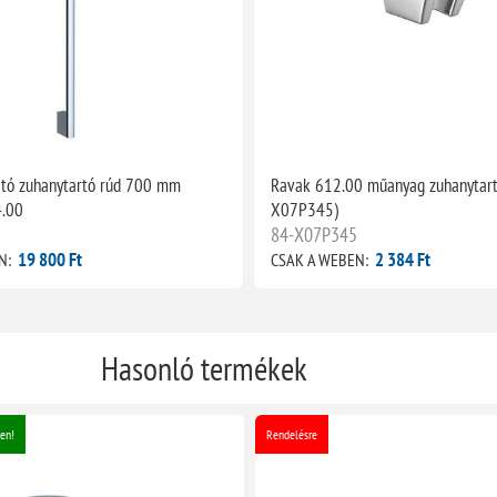
ató zuhanytartó rúd 700 mm
Ravak 612.00 műanyag zuhanytart
.00
X07P345)
3
84-X07P345
19 800 Ft
2 384 Ft
N:
CSAK A WEBEN:
Hasonló termékek
en!
Rendelésre