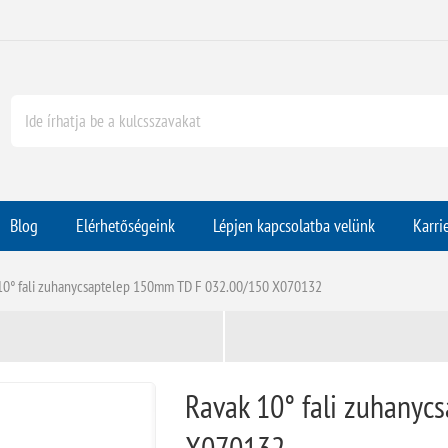
Blog
Elérhetőségeink
Lépjen kapcsolatba velünk
Karri
10° fali zuhanycsaptelep 150mm TD F 032.00/150 X070132
Ravak 10° fali zuhany
X070132