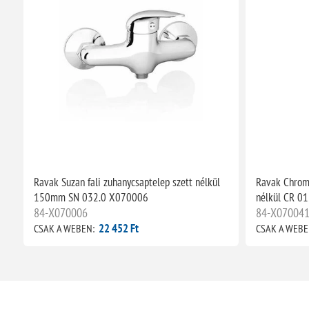
Ravak Suzan fali zuhanycsaptelep szett nélkül
Ravak Chrome
150mm SN 032.0 X070006
nélkül CR 0
84-X070006
84-X07004
22 452 Ft
CSAK A WEBEN:
CSAK A WEBE