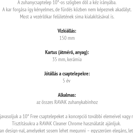
A zuhanycsaptelep 10°-os szögben dől a kéz irányába.
A kar forgása így kényelmes, de fürdés közben nem képeznek akadályt.
Most a vezérlőkar felületének sima kialakításával is.
Vízkiállás:
150 mm
Kartus (átmérő, anyag):
35 mm, kerámia
Jótállás a csaptelepekre:
5 év
Alkalmas:
az összes RAVAK zuhanykabinhoz
avasoljuk a 10° Free csaptelepeket a koncepció további elemeivel vag
Tisztításukra a RAVAK Cleaner Chrome használatát ajánljuk.
 design-nal, amelyeket sosem lehet megunni – egyszerűen elegáns, letisz