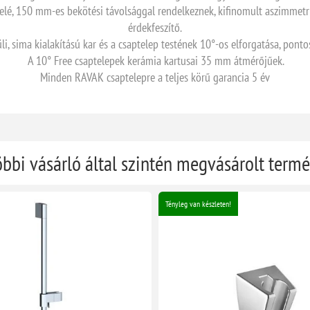
elé, 150 mm-es bekötési távolsággal rendelkeznek, kifinomult aszimmetriá
érdekfeszítő.
li, sima kialakítású kar és a csaptelep testének 10°-os elforgatása, pont
A 10° Free csaptelepek kerámia kartusai 35 mm átmérőjűek.
Minden RAVAK csaptelepre a teljes körű garancia 5 év
öbbi vásárló által szintén megvásárolt term
Tényleg van készleten!