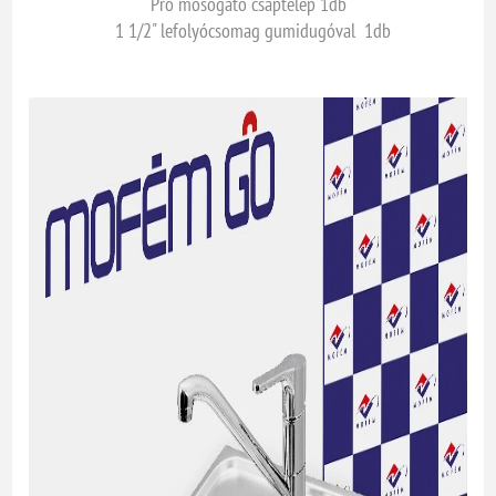
Pro mosogató csaptelep 1db
1 1/2" lefolyócsomag gumidugóval 1db