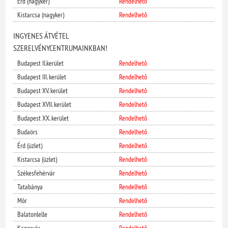
Érd (nagyker)
Rendelhető
Kistarcsa (nagyker)
Rendelhető
INGYENES ÁTVÉTEL
SZERELVÉNYCENTRUMAINKBAN!
Budapest II.kerület
Rendelhető
Budapest III. kerület
Rendelhető
Budapest XV. kerület
Rendelhető
Budapest XVII. kerület
Rendelhető
Budapest XX. kerület
Rendelhető
Budaörs
Rendelhető
Érd (üzlet)
Rendelhető
Kistarcsa (üzlet)
Rendelhető
Székesfehérvár
Rendelhető
Tatabánya
Rendelhető
Mór
Rendelhető
Balatonlelle
Rendelhető
Kaposvár
Rendelhető