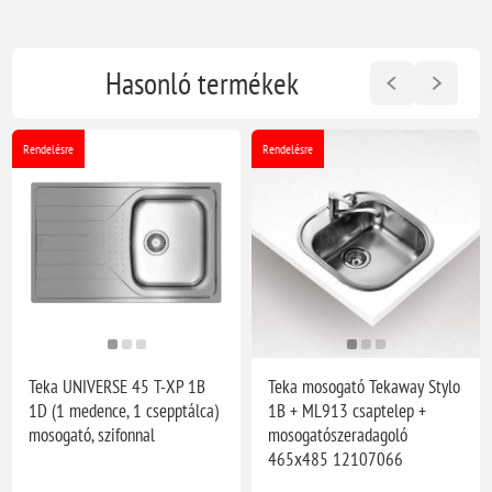
Hasonló termékek
Rendelésre
Rendelésre
Teka UNIVERSE 45 T-XP 1B
Teka mosogató Tekaway Stylo
1D (1 medence, 1 csepptálca)
1B + ML913 csaptelep +
mosogató, szifonnal
mosogatószeradagoló
465x485 12107066