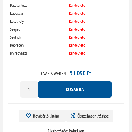
Balatonlelle
Rendelhető
Kaposvár
Rendelhető
Keszthely
Rendelhető
Szeged
Rendelhető
Szolnok
Rendelhető
Debrecen
Rendelhető
Nyíregyháza
Rendelhető
51 090 Ft
CSAK A WEBEN:
KOSÁRBA
Bevásárló listára
Összehasonlításhoz
Elérhetőség:
Raktáron