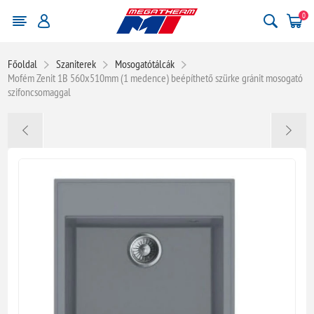
0
Főoldal
Szaniterek
Mosogatótálcák
Mofém Zenit 1B 560x510mm (1 medence) beépíthető szürke gránit mosogató
szifoncsomaggal