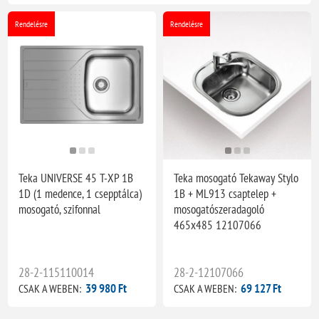
Rendelésre
Rendelésre
Teka UNIVERSE 45 T-XP 1B
Teka mosogató Tekaway Stylo
1D (1 medence, 1 csepptálca)
1B + ML913 csaptelep +
mosogató, szifonnal
mosogatószeradagoló
465x485 12107066
28-2-115110014
28-2-12107066
39 980 Ft
69 127 Ft
CSAK A WEBEN:
CSAK A WEBEN: