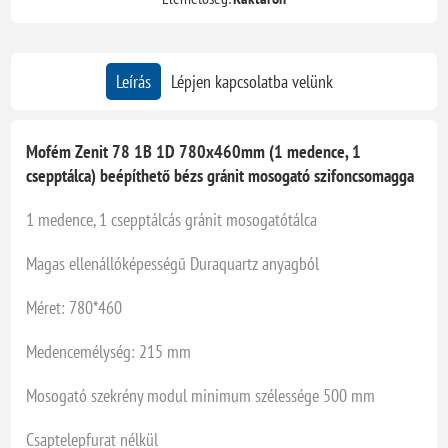
Leírás
Lépjen kapcsolatba velünk
Mofém Zenit 78 1B 1D 780x460mm (1 medence, 1
csepptálca) beépíthető bézs gránit mosogató szifoncsomagga
1 medence, 1 csepptálcás gránit mosogatótálca
Magas ellenállóképességű Duraquartz anyagból
Méret: 780*460
Medencemélység: 215 mm
Mosogató szekrény modul minimum szélessége 500 mm
Csaptelepfurat nélkül