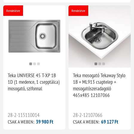
Rendelésre
Rendelésre
Teka UNIVERSE 45 T-XP 1B
Teka mosogató Tekaway Stylo
1D (1 medence, 1 csepptálca)
1B + ML913 csaptelep +
mosogató, szifonnal
mosogatószeradagoló
465x485 12107066
28-2-115110014
28-2-12107066
39 980 Ft
69 127 Ft
CSAK A WEBEN:
CSAK A WEBEN: