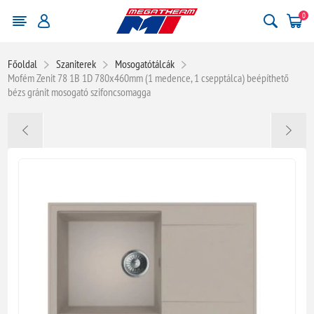
0
Főoldal
Szaniterek
Mosogatótálcák
Mofém Zenit 78 1B 1D 780x460mm (1 medence, 1 csepptálca) beépíthető
bézs gránit mosogató szifoncsomagga