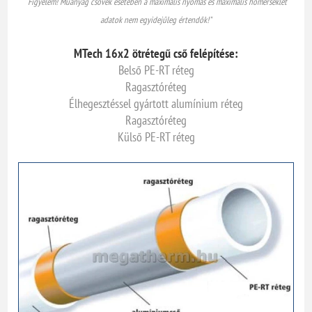
“Figyelem! Műanyag csövek esetében a maximális nyomás és maximális hőmérséklet
adatok nem egyidejűleg értendők!"
MTech 16x2 ötrétegű cső felépítése:
Belső PE-RT réteg
Ragasztóréteg
Élhegesztéssel gyártott alumínium réteg
Ragasztóréteg
Külső PE-RT réteg