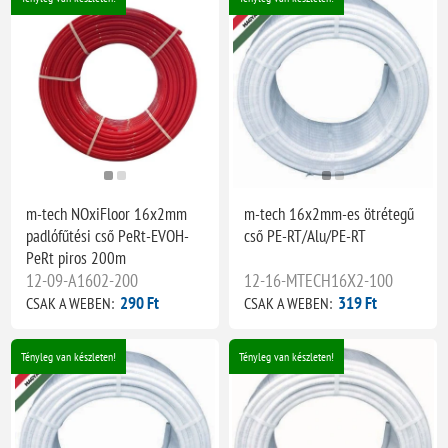
m-tech NOxiFloor 16x2mm
m-tech 16x2mm-es ötrétegű
padlófűtési cső PeRt-EVOH-
cső PE-RT/Alu/PE-RT
PeRt piros 200m
12-09-A1602-200
12-16-MTECH16X2-100
290 Ft
319 Ft
CSAK A WEBEN:
CSAK A WEBEN:
Tényleg van készleten!
Tényleg van készleten!