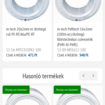
m-tech 20x2mm-es ötrétegű
m-tech PeRtech 16x2mm
cső PE-RT/Alu/PE-RT
(100m-es) ötrétegű
fűtéstechnikai csővezeték
(PeRt-Al-PeRt)
12-16-MTECH20X2-100
12-09-M01612-100
471 Ft
348 Ft
CSAK A WEBEN:
CSAK A WEBEN:
Hasonló termékek
Tényleg van készleten!
Tényleg van készleten!