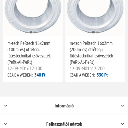
m-tech PeRtech 16x2mm
m-tech PeRtech 16x2mm
(100m-es) ötrétegű
(200m-es) ötrétegű
fűtéstechnikai csővezeték
fűtéstechnikai csővezeték
(PeRt-Al-PeRt)
(PeRt-Al-PeRt)
12-09-M01612-100
12-09-M01612-200
348 Ft
330 Ft
CSAK A WEBEN:
CSAK A WEBEN:
Információ
Felhasználói adatok