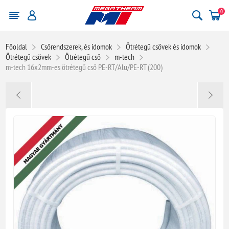
0
Főoldal
Csőrendszerek, és idomok
Ötrétegű csövek és idomok
Ötrétegű csövek
Ötrétegű cső
m-tech
m-tech 16x2mm-es ötrétegű cső PE-RT/Alu/PE-RT (200)