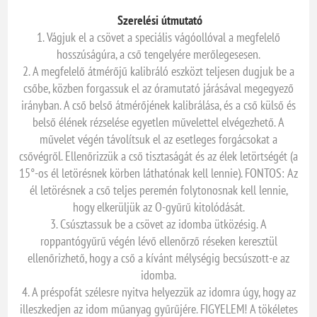
Szerelési útmutató
1. Vágjuk el a csövet a speciális vágóollóval a megfelelő
hosszúságúra, a cső tengelyére merőlegesesen.
2. A megfelelő átmérőjű kalibráló eszközt teljesen dugjuk be a
csőbe, közben forgassuk el az óramutató járásával megegyező
irányban. A cső belső átmérőjének kalibrálása, és a cső külső és
belső élének rézselése egyetlen művelettel elvégezhető. A
művelet végén távolítsuk el az esetleges forgácsokat a
csővégről. Ellenőrizzük a cső tisztaságát és az élek letörtségét (a
15°-os él letörésnek körben láthatónak kell lennie). FONTOS: Az
él letörésnek a cső teljes peremén folytonosnak kell lennie,
hogy elkerüljük az O-gyűrű kitolódását.
3. Csúsztassuk be a csövet az idomba ütközésig. A
roppantógyűrű végén lévő ellenőrző réseken keresztül
ellenőrizhető, hogy a cső a kívánt mélységig becsúszott-e az
idomba.
4. A préspofát szélesre nyitva helyezzük az idomra úgy, hogy az
illeszkedjen az idom műanyag gyűrűjére. FIGYELEM! A tökéletes