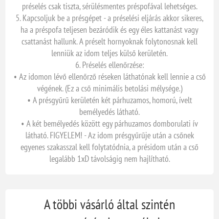
préselés csak tiszta, sérülésmentes préspofával lehetséges.
5. Kapcsoljuk be a présgépet - a préselési eljárás akkor sikeres,
ha a préspofa teljesen bezáródik és egy éles kattanást vagy
csattanást hallunk. A préselt hornyoknak folytonosnak kell
lenniük az idom teljes külső kerületén.
6. Préselés ellenőrzése:
• Az idomon lévő ellenőrző réseken láthatónak kell lennie a cső
végének. (Ez a cső minimális betolási mélysége.)
• A présgyűrű kerületén két párhuzamos, homorú, ívelt
bemélyedés látható.
• A két bemélyedés között egy párhuzamos domborulati ív
látható. FIGYELEM! - Az idom présgyűrűje után a csőnek
egyenes szakasszal kell folytatódnia, a présidom után a cső
legalább 1xD távolságig nem hajlítható.
A többi vásárló által szintén