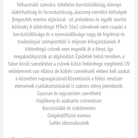
felhasználó számára: tökéletes korrózióállóság, könnyű
alakíthatóság és formatartósság, alacsony szerelési költségek
(hegesztés mentes eljárással - pl. préseléses és egyéb szorító
kötések). A többrétegű MTech 16x2 csöveknek nem csupán a
korrózióállósága és a nyomásállósága nagy, de higiéniai és
toxikológiai szempontból is teljesen kifogástalanok. A
többrétegű csövek nem engedik át a fényt, így
megakadályozzák az algásodást. Épületek belső tereiben, a
falon kívüli szereléshez a csövek külső fedőrétege megfelelő UV
védelemmel van ellátva de kültéri szerelésnél védeni kell azokat
a közvetlen napsugárzástól.Közvetlenül a fűtési rendszer
elemeinek csatlakoztatásánál is számos előny jelentkezik:
Gyorsan és egyszerűen szerelhető
Hajlékony és alaktartó csőrendszer
Korrózióálló és vízkőmentes
Oxigéndiffúzió mentes
Széles idomválaszték