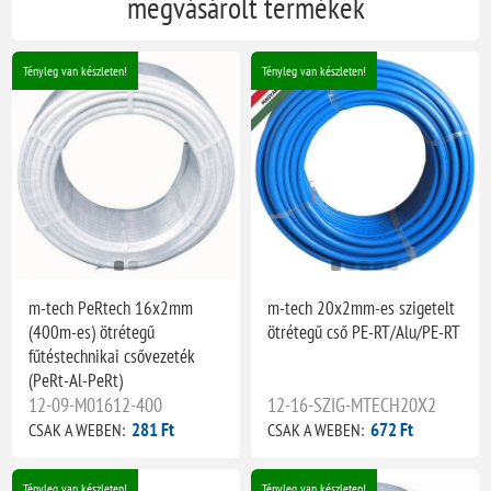
megvásárolt termékek
Tényleg van készleten!
Tényleg van készleten!
m-tech PeRtech 16x2mm
m-tech 20x2mm-es szigetelt
(400m-es) ötrétegű
ötrétegű cső PE-RT/Alu/PE-RT
fűtéstechnikai csővezeték
(PeRt-Al-PeRt)
12-09-M01612-400
12-16-SZIG-MTECH20X2
281 Ft
672 Ft
CSAK A WEBEN:
CSAK A WEBEN:
Tényleg van készleten!
Tényleg van készleten!