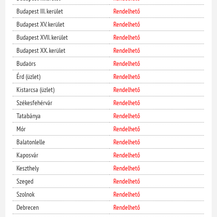
Budapest III. kerület
Rendelhető
Budapest XV. kerület
Rendelhető
Budapest XVII. kerület
Rendelhető
Budapest XX. kerület
Rendelhető
Budaörs
Rendelhető
Érd (üzlet)
Rendelhető
Kistarcsa (üzlet)
Rendelhető
Székesfehérvár
Rendelhető
Tatabánya
Rendelhető
Mór
Rendelhető
Balatonlelle
Rendelhető
Kaposvár
Rendelhető
Keszthely
Rendelhető
Szeged
Rendelhető
Szolnok
Rendelhető
Debrecen
Rendelhető