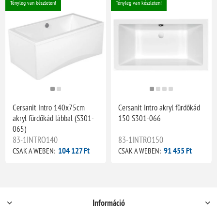
Tényleg van készleten!
Tényleg van készleten!
Cersanit Intro 140x75cm
Cersanit Intro akryl fürdőkád
akryl fürdőkád lábbal (S301-
150 S301-066
065)
83-1INTRO140
83-1INTRO150
104 127 Ft
91 455 Ft
CSAK A WEBEN:
CSAK A WEBEN:
Információ