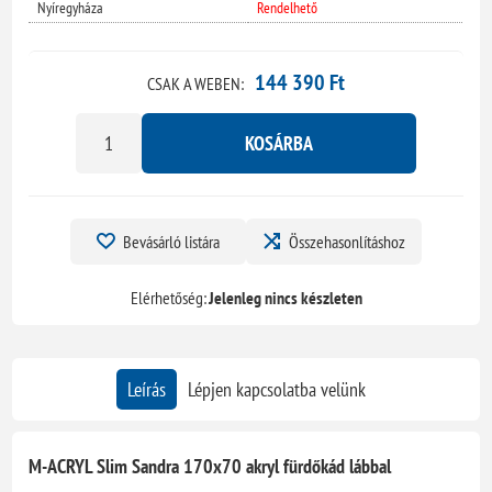
Nyíregyháza
Rendelhető
144 390 Ft
CSAK A WEBEN:
KOSÁRBA
Bevásárló listára
Összehasonlításhoz
Elérhetőség:
Jelenleg nincs készleten
Leírás
Lépjen kapcsolatba velünk
M-ACRYL Slim Sandra 170x70 akryl fürdőkád lábbal