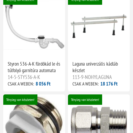
Styron 536-A-K fürdőkád le és
Laguna univerzális kádláb
túlfolyó garnitúra automata
készlet
14-5-STY536-A-K
113-9-NOHYLAGUNA
8 056 Ft
18 176 Ft
CSAK A WEBEN:
CSAK A WEBEN:
Tényleg van készleten!
Tényleg van készleten!