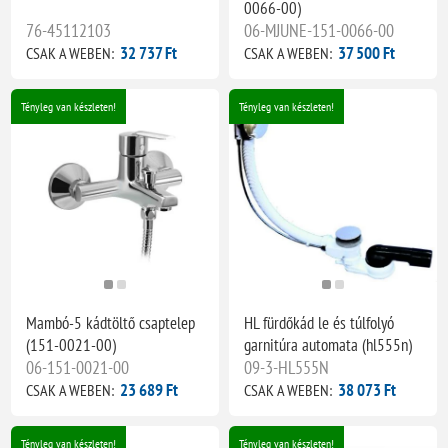
0066-00)
76-45112103
06-MJUNE-151-0066-00
32 737 Ft
37 500 Ft
CSAK A WEBEN:
CSAK A WEBEN:
Tényleg van készleten!
Tényleg van készleten!
Mambó-5 kádtöltő csaptelep
HL fürdőkád le és túlfolyó
(151-0021-00)
garnitúra automata (hl555n)
06-151-0021-00
09-3-HL555N
23 689 Ft
38 073 Ft
CSAK A WEBEN:
CSAK A WEBEN:
Tényleg van készleten!
Tényleg van készleten!