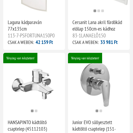
Laguna kádparaván
Cersanit Lana akril fürdőkád
77x135cm
előlap 150cm-es kádhoz
113-7-PSFORTUNA150P0
83-1LANAELÖ150
42 159 Ft
33 981 Ft
CSAK A WEBEN:
CSAK A WEBEN:
Tényleg van készleten!
Tényleg van készleten!
HANSAPINTO kádtöltő
Junior EVO süllyesztett
csaptelep (45112103)
kádtöltő csaptelep (151-