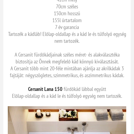
70cm széles
150cm hosszú
155l űrtartalom
7 év garancia
Tartozék a kádláb! Előlap-oldallap és a kád le és túlfolyó egység
nem tartozék.
A Cersanit fürdőkádjainak széles méret- és alakválasztéka
biztosítja az Önnek megfelelő kád könnyű kiválasztását.
A Cersanit több mint 20-féle mintában ajánlja az akrilkádak 3
fajtáját: négyszögletes, szimmetrikus, és aszimmetrikus kádak.
Cersanit Lana 150
fürdőkád lábbal együtt
Előlap-oldallap és a kád le és túlfolyó egység nem tartozék.