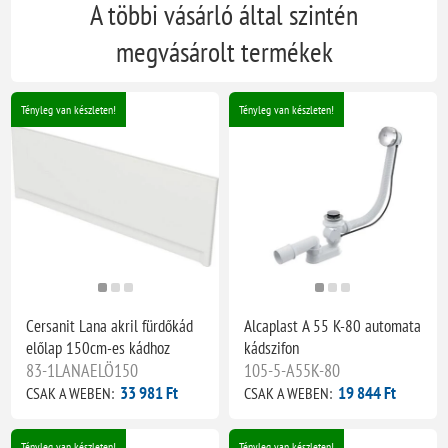
A többi vásárló által szintén
megvásárolt termékek
Tényleg van készleten!
Tényleg van készleten!
Cersanit Lana akril fürdőkád
Alcaplast A 55 K-80 automata
előlap 150cm-es kádhoz
kádszifon
83-1LANAELÖ150
105-5-A55K-80
33 981 Ft
19 844 Ft
CSAK A WEBEN:
CSAK A WEBEN:
Tényleg van készleten!
Tényleg van készleten!