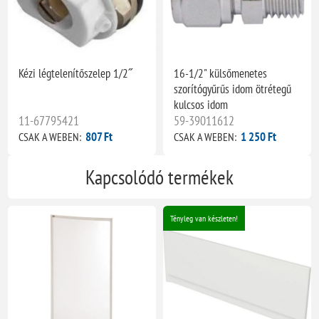
Kézi légtelenítőszelep 1/2˝
16-1/2" külsőmenetes
szorítógyűrűs idom ötrétegű
kulcsos idom
11-67795421
59-39011612
807 Ft
1 250 Ft
CSAK A WEBEN:
CSAK A WEBEN:
Kapcsolódó termékek
Tényleg van készleten!