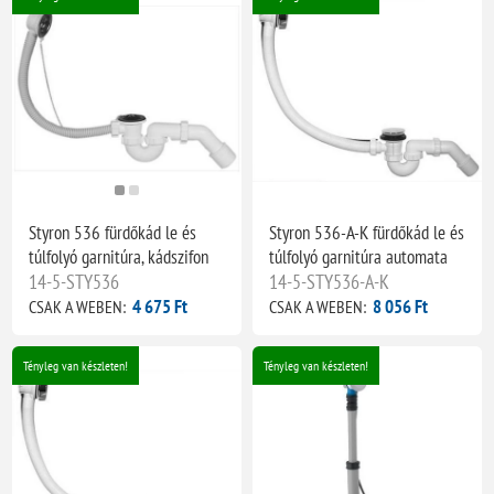
Styron 536 fürdőkád le és
Styron 536-A-K fürdőkád le és
túlfolyó garnitúra, kádszifon
túlfolyó garnitúra automata
14-5-STY536
14-5-STY536-A-K
4 675 Ft
8 056 Ft
CSAK A WEBEN:
CSAK A WEBEN:
Tényleg van készleten!
Tényleg van készleten!