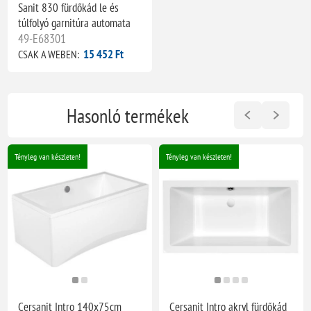
Sanit 830 fürdőkád le és
túlfolyó garnitúra automata
49-E68301
15 452 Ft
CSAK A WEBEN:
Hasonló termékek
Tényleg van készleten!
Tényleg van készleten!
Cersanit Intro 140x75cm
Cersanit Intro akryl fürdőkád