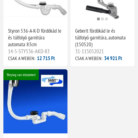
Styron 536-A-K-D fürdőkád le
Geberit fürdőkád le és
és túlfolyó garnitúra
túlfolyó garnitúra, automata
automata 83cm
(150520)
14-5-STY536-AKD-83
31-115052021
12 715 Ft
34 921 Ft
CSAK A WEBEN:
CSAK A WEBEN:
Tényleg van készleten!