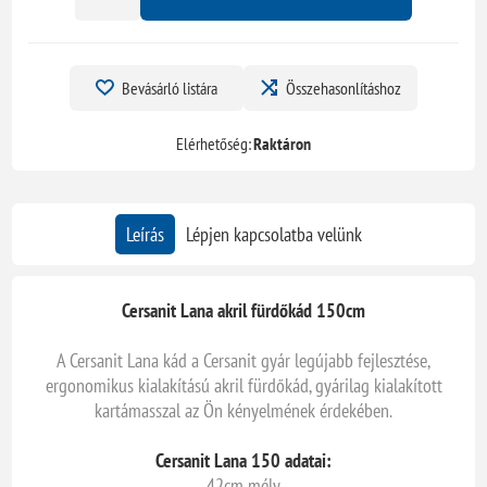
Bevásárló listára
Összehasonlításhoz
Elérhetőség:
Raktáron
Leírás
Lépjen kapcsolatba velünk
Cersanit Lana akril fürdőkád 150cm
A Cersanit Lana kád a Cersanit gyár legújabb fejlesztése,
ergonomikus kialakítású akril fürdőkád, gyárilag kialakított
kartámasszal az Ön kényelmének érdekében.
Cersanit Lana 150 adatai:
42cm mély