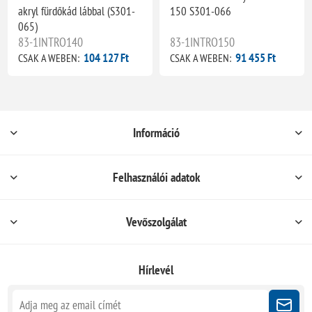
akryl fürdőkád lábbal (S301-
150 S301-066
065)
83-1INTRO140
83-1INTRO150
104 127 Ft
91 455 Ft
CSAK A WEBEN:
CSAK A WEBEN:
Információ
Felhasználói adatok
Vevőszolgálat
Hírlevél