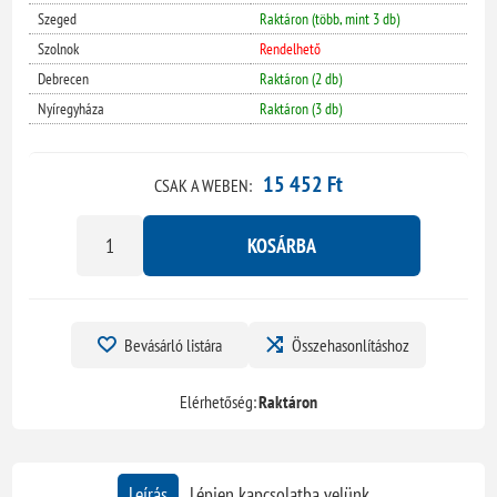
Szeged
Raktáron (több, mint 3 db)
Szolnok
Rendelhető
Debrecen
Raktáron (2 db)
Nyíregyháza
Raktáron (3 db)
15 452 Ft
CSAK A WEBEN:
KOSÁRBA
Bevásárló listára
Összehasonlításhoz
Elérhetőség:
Raktáron
Leírás
Lépjen kapcsolatba velünk