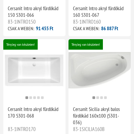
Cersanit Intro akryl fürdőkád
Cersanit Intro akryl fürdőkád
150 S301-066
160 S301-067
83-1INTRO150
83-1INTRO160
91 455 Ft
86 887 Ft
CSAK A WEBEN:
CSAK A WEBEN:
Tényleg van készleten!
Tényleg van készleten!
Cersanit Intro akryl fürdőkád
Cersanit Sicilia akryl balos
170 S301-068
fürdőkád 160x100 (S301-
036)
83-1INTRO170
83-1SICILIA160B