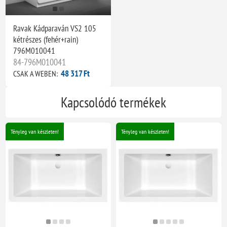
Ravak Kádparaván VS2 105
kétrészes (fehér+rain)
796M010041
84-796M010041
48 317 Ft
CSAK A WEBEN:
Kapcsolódó termékek
Tényleg van készleten!
Tényleg van készleten!