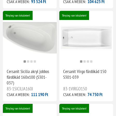
93 524 Ft
104 625 Ft
CSAK A WEBEN:
CSAK A WEBEN:
Tényleg van készleten!
Tényleg van készleten!
Cersanit Sicilia akryl jobbos
Cersanit Virgo fürdőkád 150
fürdőkád 160x100 (S301-
S301-039
037)
83-1SICILIA160J
83-1VIRGO150
111 190 Ft
74 750 Ft
CSAK A WEBEN:
CSAK A WEBEN:
Tényleg van készleten!
Tényleg van készleten!