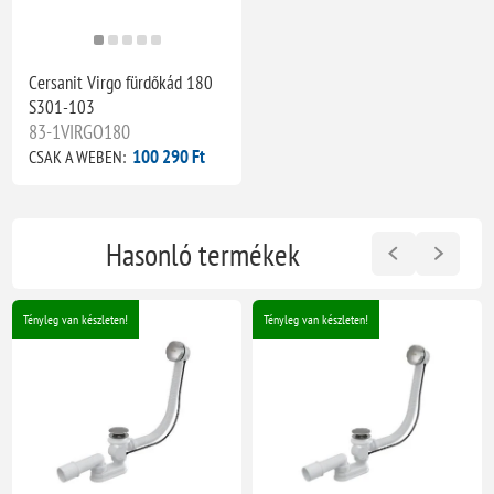
Cersanit Virgo fürdőkád 180
S301-103
83-1VIRGO180
100 290 Ft
CSAK A WEBEN:
Hasonló termékek
Tényleg van készleten!
Tényleg van készleten!