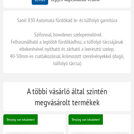
Sanit 830 Automata fürdőkád le- és túlfolyó garnitúra
Szifonnal, bowdenes szelepemelővel.
Felhasználható a legtöbb fürdőkádhoz, a túlfolyó tárcsájának
eltekerésével nyitható és zárható a leeresztő szelep.
40-50mm-es csatlakozással, krómozott szerelvényekkel (dugó,
túlfolyó tárcsa)
A többi vásárló által szintén
megvásárolt termékek
Tényleg van készleten!
Tényleg van készleten!