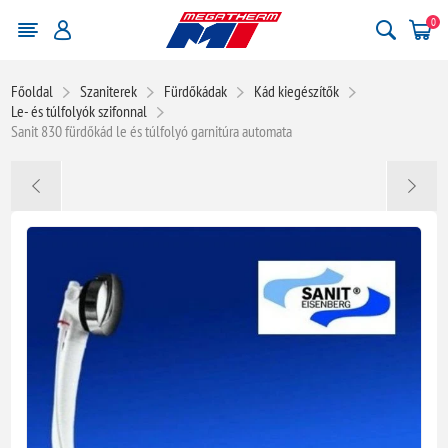
0
Főoldal
Szaniterek
Fürdőkádak
Kád kiegészítők
Le- és túlfolyók szifonnal
Sanit 830 fürdőkád le és túlfolyó garnitúra automata