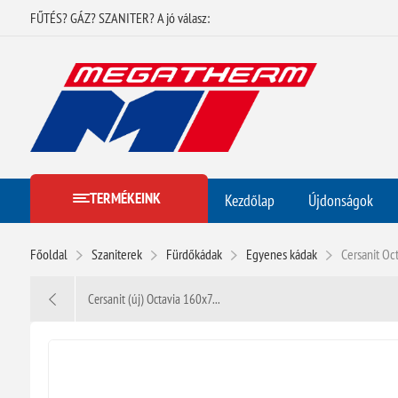
FŰTÉS? GÁZ? SZANITER? A jó válasz:
TERMÉKEINK
Kezdőlap
Újdonságok
Főoldal
Szaniterek
Fürdőkádak
Egyenes kádak
Cersanit Oc
Cersanit (új) Octavia 160x7...