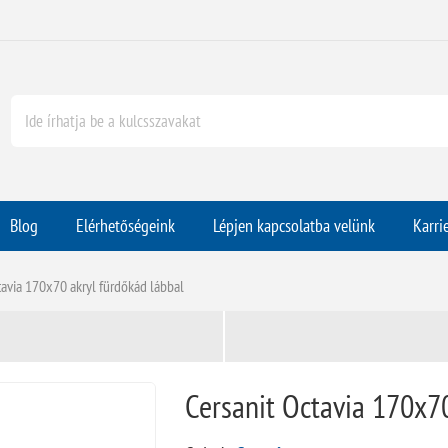
Blog
Elérhetőségeink
Lépjen kapcsolatba velünk
Karri
tavia 170x70 akryl fürdőkád lábbal
Cersanit Octavia 170x70