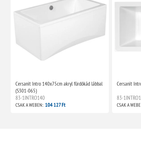
Cersanit Intro 140x75cm akryl fürdőkád lábbal
Cersanit Int
(S301-065)
83-1INTRO140
83-1INTRO
104 127 Ft
CSAK A WEBEN:
CSAK A WEBE