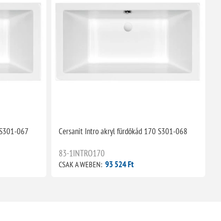
0 S301-067
Cersanit Intro akryl fürdőkád 170 S301-068
C
(
83-1INTRO170
93 524 Ft
CSAK A WEBEN:
C