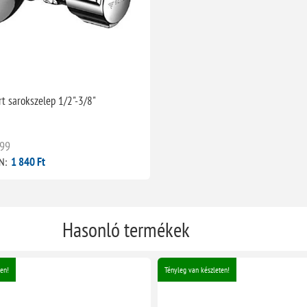
rt sarokszelep 1/2"-3/8"
99
1 840 Ft
N:
Hasonló termékek
en!
Tényleg van készleten!