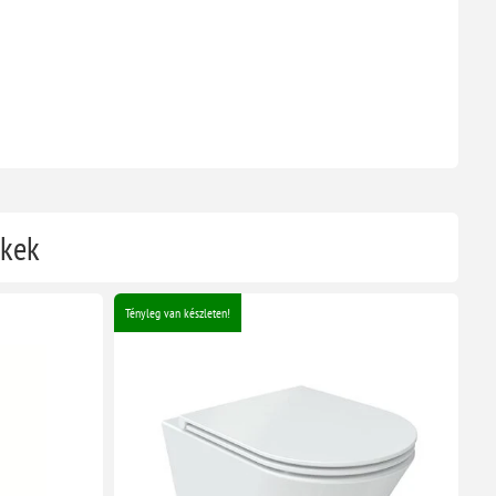
ékek
Tényleg van készleten!