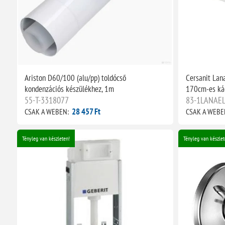
Ariston D60/100 (alu/pp) toldócső
Cersanit Lana
kondenzációs készülékhez, 1m
170cm-es ká
55-T-3318077
83-1LANAE
28 457 Ft
CSAK A WEBEN:
CSAK A WEBE
Tényleg van készleten!
Tényleg van készlet