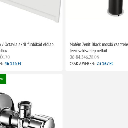
 / Octavia akril fürdőkád előlap
Mofém Zenit Black mosdó csaptel
dhoz
leeresztőszelep nélkül
LÖ170
06-84.346.28.0N
46 135 Ft
23 167 Ft
N:
CSAK A WEBEN:
en!