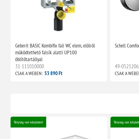
Geberit BASIC Kombifix fali WC elem, elölről
Schell Comfo
működtethető falsík alatti UP100
öblítőtartállyal
31-111010000
49-0521206
53 890 Ft
CSAK A WEBEN:
CSAK A WEBE
Tényleg van készleten!
Tényleg van készlet