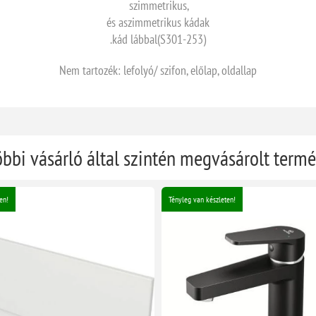
szimmetrikus,
és aszimmetrikus kádak
.kád lábbal(S301-253)
Nem tartozék: lefolyó/ szifon, előlap, oldallap
öbbi vásárló által szintén megvásárolt term
en!
Tényleg van készleten!