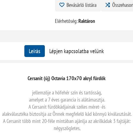
Bevásárló listára
Összehason
Elérhetőség:
Raktáron
Leírás
Lépjen kapcsolatba velünk
Cersanit (új) Octavia 170x70 akryl fürdők
jellemzője a hófehér szín és tartósság,
amelyet a 7 éves garancia is alátámasztja.
A Cersanit fürdőkádjainak széles méret- és
alakválasztéka biztosítja az Önnek megfelelő kád könnyű kiválasztását.
A Cersanit több mint 20-féle mintában ajánlja az akrilkádak 3 fajtáját:
négyszögletes,