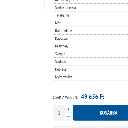
Székesfehérvár
Tatabánya
Mór
Balatonlelle
Kaposvár
Keszthely
Szeged
Szolnok
Debrecen
Nyíregyháza
49 656 Ft
CSAK A WEBEN:
KOSÁRBA