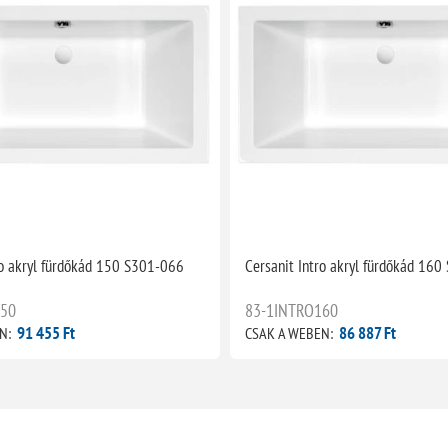
ro akryl fürdőkád 150 S301-066
Cersanit Intro akryl fürdőkád 16
150
83-1INTRO160
91 455 Ft
86 887 Ft
N:
CSAK A WEBEN: