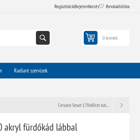
Regisztráció
Bejelentkezés
Bevásárlólista
0 termék
er
Radiant szervizek
Cersanit Smart 170x80cm bal...
 akryl fürdőkád lábbal