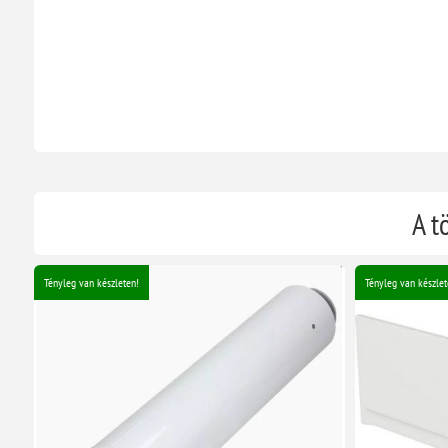
A t
Tényleg van készleten!
Tényleg van készlet