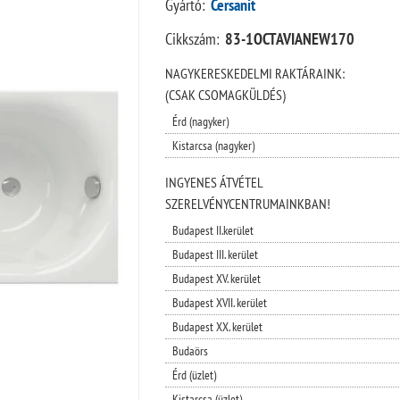
Gyártó:
Cersanit
Cikkszám:
83-1OCTAVIANEW170
NAGYKERESKEDELMI RAKTÁRAINK:
(CSAK CSOMAGKÜLDÉS)
Érd (nagyker)
Kistarcsa (nagyker)
INGYENES ÁTVÉTEL
SZERELVÉNYCENTRUMAINKBAN!
Budapest II.kerület
Budapest III. kerület
Budapest XV. kerület
Budapest XVII. kerület
Budapest XX. kerület
Budaörs
Érd (üzlet)
Kistarcsa (üzlet)