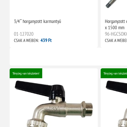
3/4˝ horganyzott karmantyú
Horganyzott 
x 1500 mm
01-127020
96-HGCSOK
439 Ft
CSAK A WEBEN:
CSAK A WEBE
Tényleg van készleten!
Tényleg van készlet