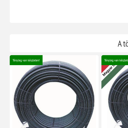
A t
Tényleg van készleten!
Tényleg van készlet