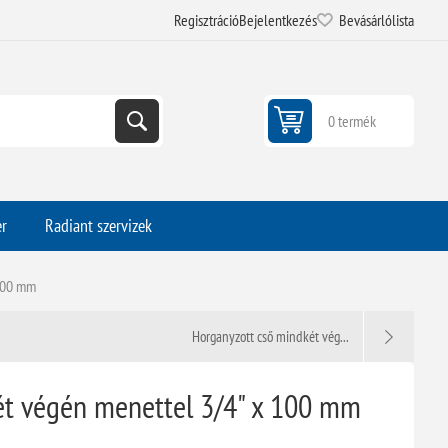
Regisztráció
Bejelentkezés
Bevásárlólista
0 termék
er
Radiant szervizek
 100 mm
Horganyzott cső mindkét vég...
ét végén menettel 3/4" x 100 mm