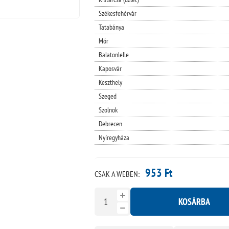
Székesfehérvár
Tatabánya
Mór
Balatonlelle
Kaposvár
Keszthely
Szeged
Szolnok
Debrecen
Nyíregyháza
953 Ft
CSAK A WEBEN:
KOSÁRBA