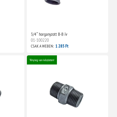
3/4˝ horganyzott B-B ív
01-100220
1 285 Ft
CSAK A WEBEN:
Tényleg van készleten!