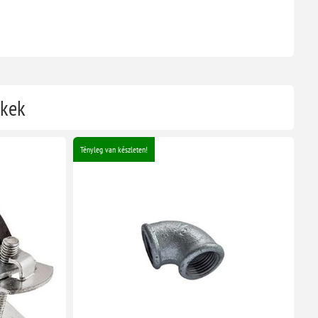
ékek
Tényleg van készleten!