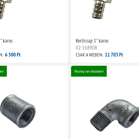
" karos
Kerticsap 1" karos
02-168908
6 500 Ft
11 703 Ft
N:
CSAK A WEBEN:
en!
Tényleg van készleten!