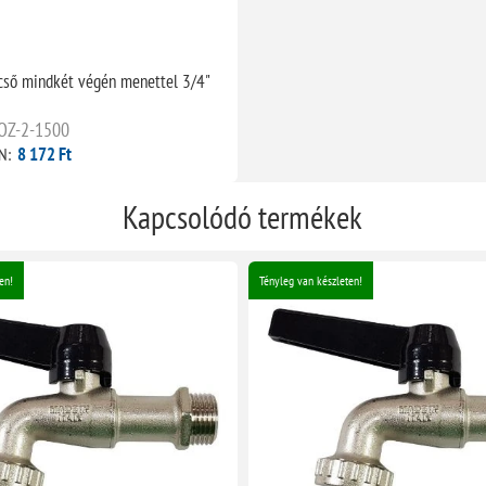
cső mindkét végén menettel 3/4"
OZ-2-1500
8 172 Ft
N:
Kapcsolódó termékek
en!
Tényleg van készleten!