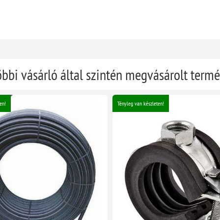
öbbi vásárló által szintén megvásárolt term
en!
Tényleg van készleten!