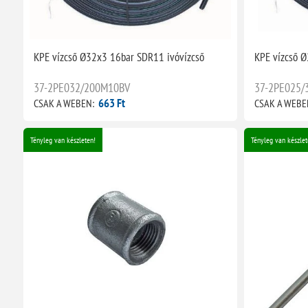
KPE vízcső Ø32x3 16bar SDR11 ivóvízcső
KPE vízcső Ø
37-2PE032/200M10BV
37-2PE025
663 Ft
CSAK A WEBEN:
CSAK A WEBE
Tényleg van készleten!
Tényleg van készlet