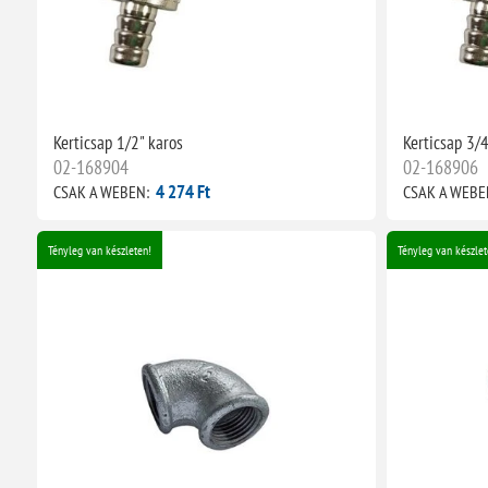
Kerticsap 1/2" karos
Kerticsap 3/4
02-168904
02-168906
4 274 Ft
CSAK A WEBEN:
CSAK A WEBE
Tényleg van készleten!
Tényleg van készlet