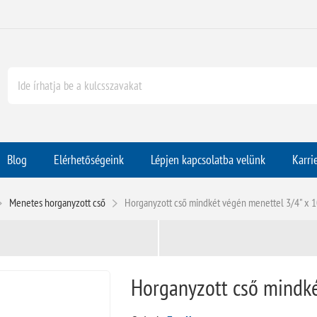
Blog
Elérhetőségeink
Lépjen kapcsolatba velünk
Karri
Menetes horganyzott cső
Horganyzott cső mindkét végén menettel 3/4" x
Horganyzott cső mindk