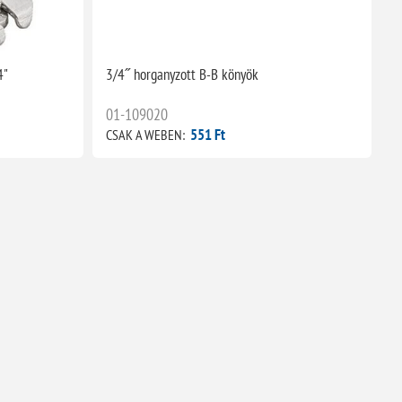
4"
3/4˝ horganyzott B-B könyök
01-109020
551 Ft
CSAK A WEBEN: