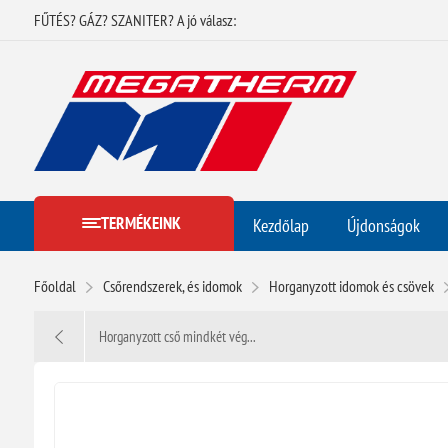
FŰTÉS? GÁZ? SZANITER? A jó válasz:
TERMÉKEINK
Kezdőlap
Újdonságok
Főoldal
Csőrendszerek, és idomok
Horganyzott idomok és csövek
Horganyzott cső mindkét vég...