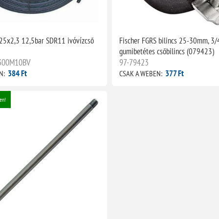
25x2,3 12,5bar SDR11 ivóvízcső
Fischer FGRS bilincs 25-30mm, 3/
gumibetétes csőbilincs (079423)
/300M10BV
97-79423
384 Ft
377 Ft
N:
CSAK A WEBEN:
en!