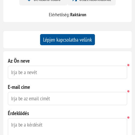
Elérhetőség:
Raktáron
Lépjen kapcsolatba velünk
Az Ön neve
*
E-mail címe
*
Érdeklődés
*