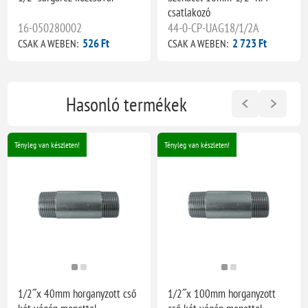
csatlakozó
16-050280002
44-0-CP-UAG18/1/2A
526 Ft
2 723 Ft
CSAK A WEBEN:
CSAK A WEBEN:
Hasonló termékek
Tényleg van készleten!
Tényleg van készleten!
1/2˝x 40mm horganyzott cső
1/2˝x 100mm horganyzott