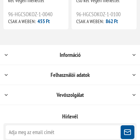
két végén menettel
cső két végén menettel
96-HGCSOKOZ-1-0040
96-HGCSOKOZ-1-0100
455 Ft
862 Ft
CSAK A WEBEN:
CSAK A WEBEN:
Információ
Felhasználói adatok
Vevőszolgálat
Hírlevél