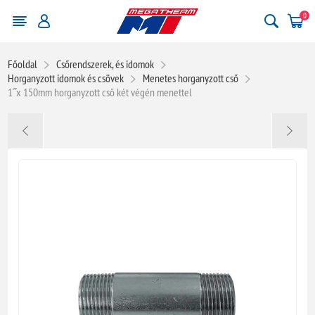
0
Főoldal
Csőrendszerek, és idomok
Horganyzott idomok és csövek
Menetes horganyzott cső
1˝x 150mm horganyzott cső két végén menettel