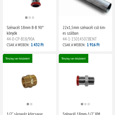
Szénacél 18mm B-B 90°
22x1,5mm szénacél cső 6m-
könyök
es szálban
44-0-CP-B18/90A
44-1-15014507.BENT
1 432 Ft
1 916 Ft
CSAK A WEBEN:
CSAK A WEBEN:
Tényleg van készleten!
Tényleg van készleten!
1/2" sárgaréz közcsavar
Szénacél 18mm-1/2" KM