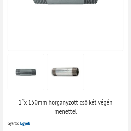
1˝x 150mm horganyzott cső két végén
menettel
Gyártó:
Egyéb