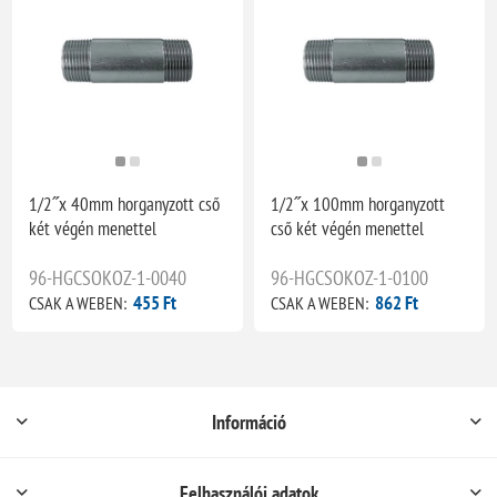
1/2˝x 40mm horganyzott cső
1/2˝x 100mm horganyzott
két végén menettel
cső két végén menettel
96-HGCSOKOZ-1-0040
96-HGCSOKOZ-1-0100
455 Ft
862 Ft
CSAK A WEBEN:
CSAK A WEBEN:
Információ
Felhasználói adatok