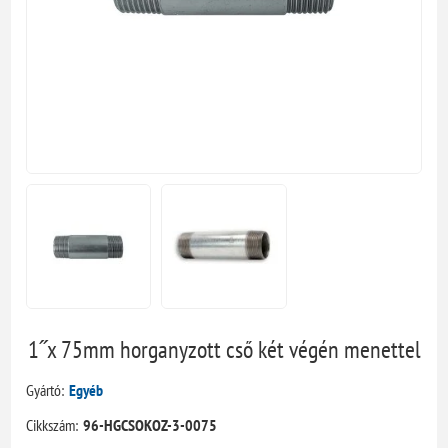
1˝x 75mm horganyzott cső két végén menettel
Gyártó:
Egyéb
Cikkszám:
96-HGCSOKOZ-3-0075