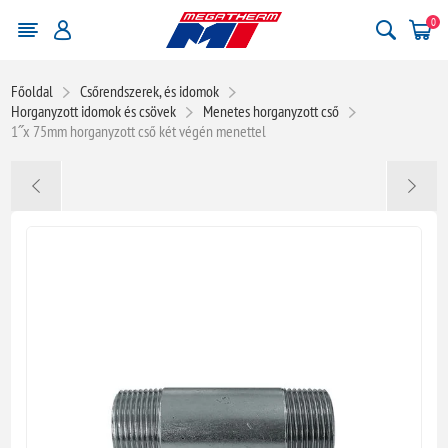
0
Főoldal
Csőrendszerek, és idomok
Horganyzott idomok és csövek
Menetes horganyzott cső
1˝x 75mm horganyzott cső két végén menettel