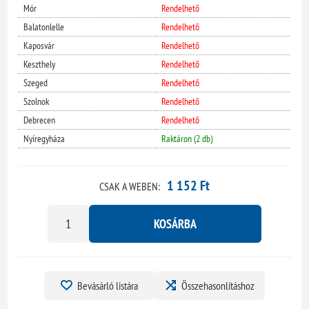
Mór
Rendelhető
Balatonlelle
Rendelhető
Kaposvár
Rendelhető
Keszthely
Rendelhető
Szeged
Rendelhető
Szolnok
Rendelhető
Debrecen
Rendelhető
Nyíregyháza
Raktáron (2 db)
1 152 Ft
CSAK A WEBEN:
KOSÁRBA
Bevásárló listára
Összehasonlításhoz