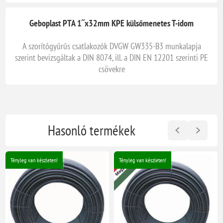
Geboplast PTA 1˝x32mm KPE külsőmenetes T-idom
A szorítógyűrűs csatlakozók DVGW GW335-B3 munkalapja
szerint bevizsgáltak a DIN 8074, ill. a DIN EN 12201 szerinti PE
csövekre
Hasonló termékek
Tényleg van készleten!
Tényleg van készleten!