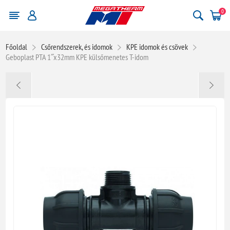
0
Főoldal
Csőrendszerek, és idomok
KPE idomok és csövek
Geboplast PTA 1˝x32mm KPE külsőmenetes T-idom