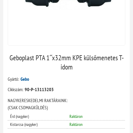
Geboplast PTA 1˝x32mm KPE külsőmenetes T-
idom
Gyártó:
Gebo
Cikkszám:
90-P-13113203
NAGYKERESKEDELMI RAKTÁRAINK:
(CSAK CSOMAGKÜLDÉS)
Érd (nagyker)
Raktáron
Kistarcsa (nagyker)
Raktáron