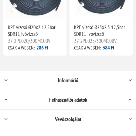
KPE vízcső Ø20x2 12,5bar
KPE vízcső Ø25x2,3 12,5bar
SDR11 ivóvízcső
SDR11 ivóvízcső
37-2PE020/300M10BV
37-2PE025/300M10BV
286 Ft
384 Ft
CSAK A WEBEN:
CSAK A WEBEN:
Információ
Felhasználói adatok
Vevőszolgálat