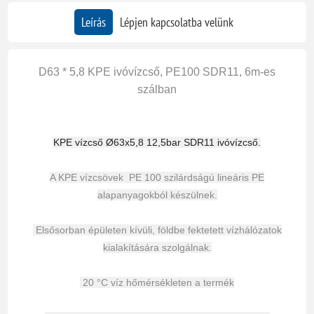
Leírás
Lépjen kapcsolatba velünk
D
63 * 5,8 KPE ivóvízcső, PE100 SDR11, 6m-es
szálban
K
PE vízcső Ø63x5,8 12,5bar SDR11 ivóvízcső.
A KPE vízcsövek PE 100 szilárdságú lineáris PE
alapanyagokból készülnek.
Elsősorban épületen kívüli, földbe fektetett vízhálózatok
kialakítására szolgálnak.
20 °C víz hőmérsékleten a termék