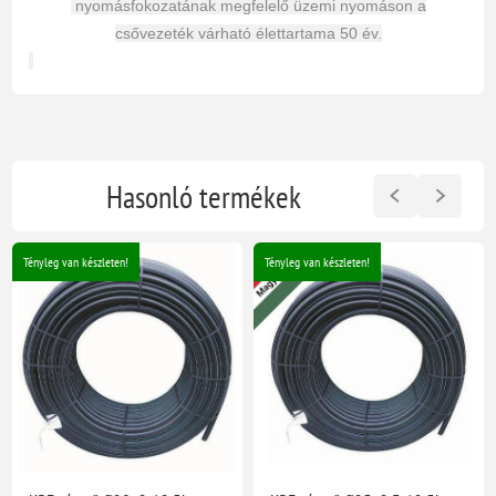
nyomásfokozatának megfelelő üzemi nyomáson a
csővezeték várható élettartama 50 év.
Hasonló termékek
Tényleg van készleten!
Tényleg van készleten!