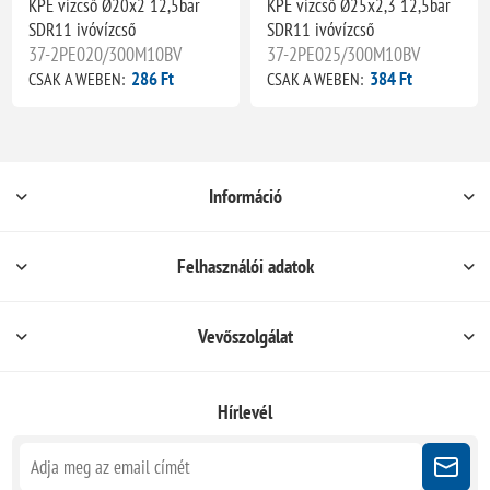
KPE vízcső Ø20x2 12,5bar
KPE vízcső Ø25x2,3 12,5bar
SDR11 ivóvízcső
SDR11 ivóvízcső
37-2PE020/300M10BV
37-2PE025/300M10BV
286 Ft
384 Ft
CSAK A WEBEN:
CSAK A WEBEN:
Információ
Felhasználói adatok
Vevőszolgálat
Hírlevél