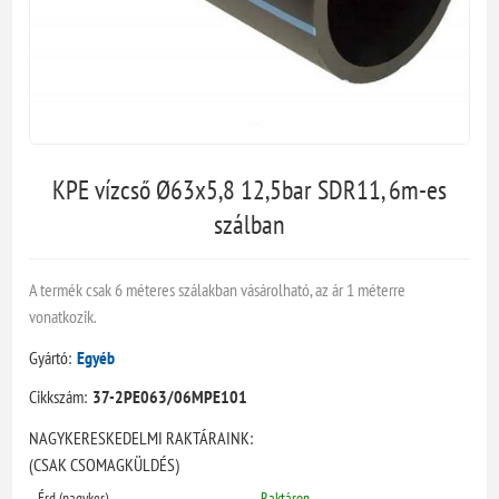
KPE vízcső Ø63x5,8 12,5bar SDR11, 6m-es
szálban
A termék csak 6 méteres szálakban vásárolható, az ár 1 méterre
vonatkozik.
Gyártó:
Egyéb
Cikkszám:
37-2PE063/06MPE101
NAGYKERESKEDELMI RAKTÁRAINK:
(CSAK CSOMAGKÜLDÉS)
Érd (nagyker)
Raktáron