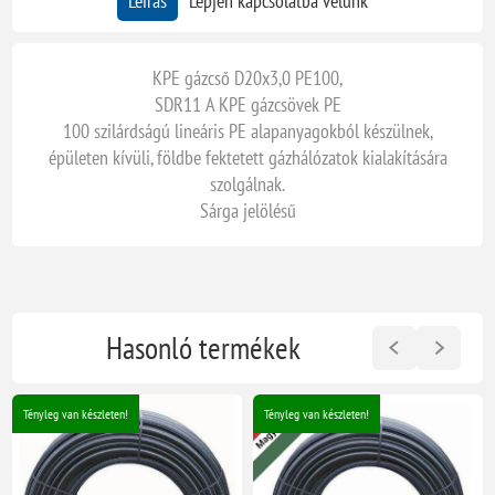
Leírás
Lépjen kapcsolatba velünk
KPE gázcső D20x3,0 PE100,
SDR11 A KPE gázcsövek PE
100 szilárdságú lineáris PE alapanyagokból készülnek,
épületen kívüli, földbe fektetett gázhálózatok kialakítására
szolgálnak.
Sárga jelölésű
Hasonló termékek
Tényleg van készleten!
Tényleg van készleten!