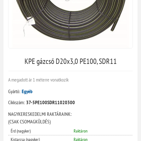
KPE gázcső D20x3,0 PE100, SDR11
A megadott ár 1 méterre vonatkozik
Gyártó:
Egyéb
Cikkszám:
37-5PE100SDR11020300
NAGYKERESKEDELMI RAKTÁRAINK:
(CSAK CSOMAGKÜLDÉS)
Érd (nagyker)
Raktáron
Kistarcsa (nagyker)
Raktáron