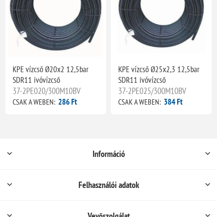
KPE vízcső Ø20x2 12,5bar
KPE vízcső Ø25x2,3 12,5bar
SDR11 ivóvízcső
SDR11 ivóvízcső
37-2PE020/300M10BV
37-2PE025/300M10BV
286 Ft
384 Ft
CSAK A WEBEN:
CSAK A WEBEN:
Információ
Felhasználói adatok
Vevőszolgálat