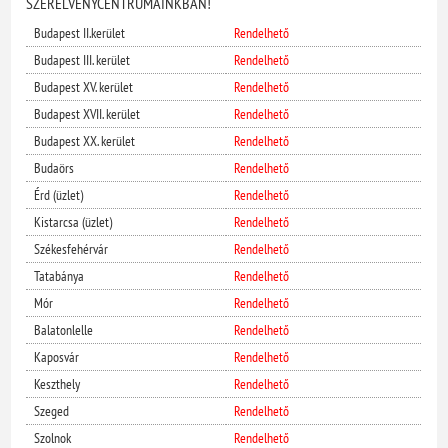
SZERELVÉNYCENTRUMAINKBAN!
Budapest II.kerület
Rendelhető
Budapest III. kerület
Rendelhető
Budapest XV. kerület
Rendelhető
Budapest XVII. kerület
Rendelhető
Budapest XX. kerület
Rendelhető
Budaörs
Rendelhető
Érd (üzlet)
Rendelhető
Kistarcsa (üzlet)
Rendelhető
Székesfehérvár
Rendelhető
Tatabánya
Rendelhető
Mór
Rendelhető
Balatonlelle
Rendelhető
Kaposvár
Rendelhető
Keszthely
Rendelhető
Szeged
Rendelhető
Szolnok
Rendelhető