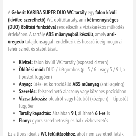
A
Geberit KARIBA SUPER DUO WC tartály
egy
falon kívüli
(kívülre szerelhető)
WC-öblítőtartály, ami
kétmennyiséges
(DUO) öblítési funkcióval
rendelkezik a víztakarékos működés
érdekében. A tartály
ABS műanyagból készült
, amely
anti-
öregedő
tulajdonsággal rendelkezik és hosszú ideig megőrzi
fehér színét és stabilitását.
Kivitel:
falon kívüli WC tartály (exposed cistern)
Öblítési mód:
DUO / kétgombos (pl. 3 / 6 l vagy 3 / 9 l, a
típustól függően)
Anyag:
ütés- és korrozióálló
ABS műanyag
(anti-ageing)
Szerelés:
felszerelhető alacsony vagy közepes pozícióban
Vízcsatlakozás:
oldalról vagy hátulról (középen) – típustól
függően
Tartály kapacitás:
általában
9 l
, állítható
6 l-re
is
Előny:
gyors szerelhetőség és halk vízbevezetés
Ez a típus ideális
WC felújításokhoz
, ahol nem szeretnél falsík