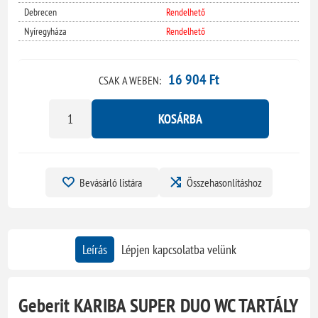
Debrecen
Rendelhető
Nyíregyháza
Rendelhető
16 904 Ft
CSAK A WEBEN:
KOSÁRBA
Bevásárló listára
Összehasonlításhoz
Leírás
Lépjen kapcsolatba velünk
Geberit KARIBA SUPER DUO WC TARTÁLY