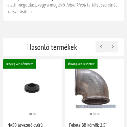
alatti megoldást, vagy a meglévő
falon kívüli
tartályt szeretnéd
korszerűsíteni.
Hasonló termékek
Tényleg van készleten!
Tényleg van készleten!
NA50 átvezető gyűrű
Fekete BB könyök 2,5˝