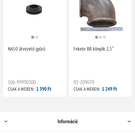
NA50 átvezető gyűrű
Fekete BB könyök 2,5˝
106-99990300
01-209070
1 390 Ft
1 249 Ft
CSAK A WEBEN:
CSAK A WEBEN:
Információ