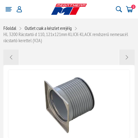
0
Főoldal
Outlet csak a készlet erejéig
HL 3200 Rácstartó d 110, 121x121mm KLICK-KLACK rendszerű nemesacél
rácstartó kerettel (V2A)