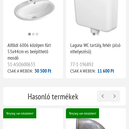
Alföldi 6006 középen fúrt
Laguna WC tartály, fehér (alsó
53x44cm-es beépíthető
elhelyezésű)
mosdó
51-ASO600633
77-1-196892
30 500 Ft
11 600 Ft
CSAK A WEBEN:
CSAK A WEBEN:
Hasonló termékek
Tényleg van készleten!
Tényleg van készleten!