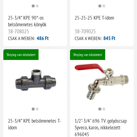
25-3/4” KPE 90°-os
25-25-25 KPE T-idom
belsőmenetes könyök
38-708025
38-709025
486 Ft
845 Ft
CSAK A WEBEN:
CSAK A WEBEN:
Tényleg van készleten!
Tényleg van készleten!
25-3/4” KPE belsőmenetes T-
1/2"-3/4" 696 TV. golyóscsap
idom
Syveco, karos, nikkelezett
696045