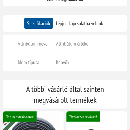
Specifikációk
Lépjen kapcsolatba velünk
Attribútum neve
Attribútum értéke
Idom típusa
Könyök
A többi vásárló által szintén
megvásárolt termékek
Tényleg van készleten!
Tényleg van készleten!