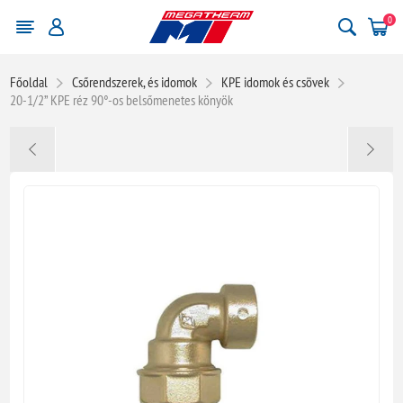
0
Főoldal
Csőrendszerek, és idomok
KPE idomok és csövek
20-1/2” KPE réz 90°-os belsőmenetes könyök