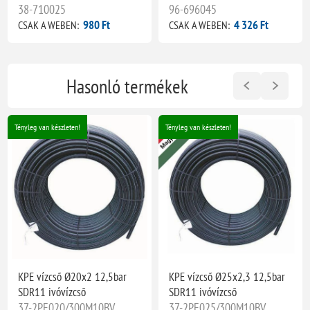
38-710025
96-696045
980 Ft
4 326 Ft
CSAK A WEBEN:
CSAK A WEBEN:
Hasonló termékek
Tényleg van készleten!
Tényleg van készleten!
KPE vízcső Ø20x2 12,5bar
KPE vízcső Ø25x2,3 12,5bar
SDR11 ivóvízcső
SDR11 ivóvízcső
37-2PE020/300M10BV
37-2PE025/300M10BV