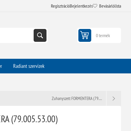
Regisztráció
Bejelentkezés
Bevásárlólista
0 termék
er
Radiant szervizek
Zuhanyszett FORMENTERA (79....
A (79.005.53.00)