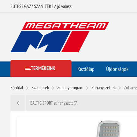
FŰTÉS? GÁZ? SZANITER? A jó válasz:
TERMÉKEINK
Kezdőlap
Újdonságok
Főoldal
Szaniterek
Zuhanyprogram
Zuhanyszettek
Zuhany
BALTIC SPORT zuhanyszett (7...