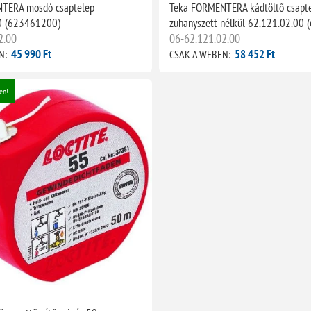
TERA mosdó csaptelep
Teka FORMENTERA kádtöltő csapte
0 (623461200)
zuhanyszett nélkül 62.121.02.00
2.00
06-62.121.02.00
45 990 Ft
58 452 Ft
N:
CSAK A WEBEN:
en!