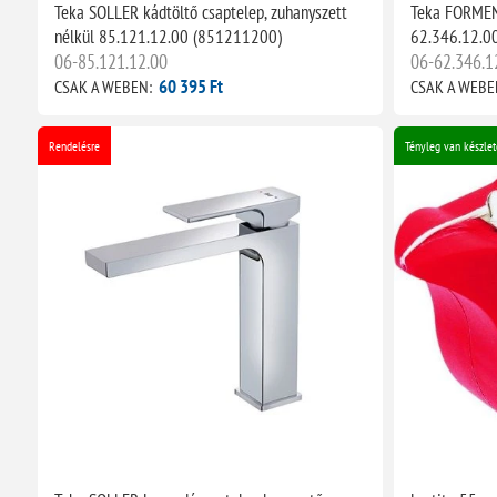
Teka SOLLER kádtöltő csaptelep, zuhanyszett
Teka FORMEN
nélkül 85.121.12.00 (851211200)
62.346.12.0
06-85.121.12.00
06-62.346.1
60 395 Ft
CSAK A WEBEN:
CSAK A WEBE
Rendelésre
Tényleg van készlet