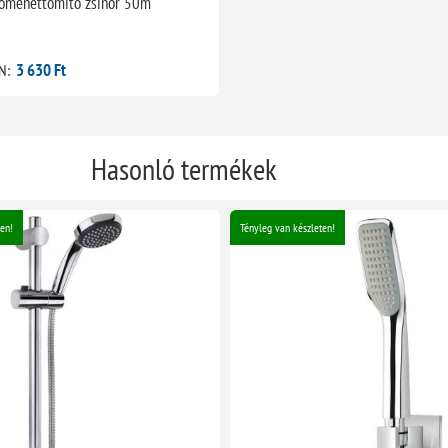
sőmenettömítő zsinór 50m
3 630 Ft
N:
Hasonló termékek
en!
Tényleg van készleten!