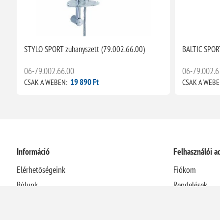
STYLO SPORT zuhanyszett (79.002.66.00)
BALTIC SPORT
06-79.002.66.00
06-79.002.6
19 890 Ft
CSAK A WEBEN:
CSAK A WEBE
Információ
Felhasználói a
Elérhetőségeink
Fiókom
Rólunk
Rendelések
Házhozszállítási információk
Címek
Adatvédelmi nyilatkozat
Kosár