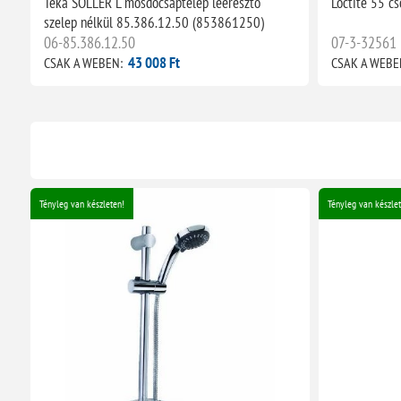
Teka SOLLER L mosdócsaptelep leeresztő
Loctite 55 c
szelep nélkül 85.386.12.50 (853861250)
06-85.386.12.50
07-3-32561
43 008 Ft
CSAK A WEBEN:
CSAK A WEBE
Tényleg van készleten!
Tényleg van készlet