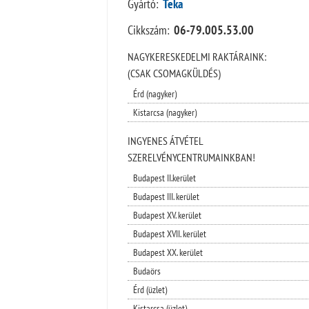
Gyártó:
Teka
Cikkszám:
06-79.005.53.00
NAGYKERESKEDELMI RAKTÁRAINK:
(CSAK CSOMAGKÜLDÉS)
Érd (nagyker)
Kistarcsa (nagyker)
INGYENES ÁTVÉTEL
SZERELVÉNYCENTRUMAINKBAN!
Budapest II.kerület
Budapest III. kerület
Budapest XV. kerület
Budapest XVII. kerület
Budapest XX. kerület
Budaörs
Érd (üzlet)
Kistarcsa (üzlet)