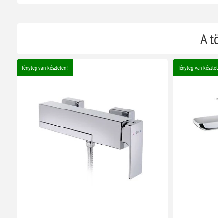
A t
Tényleg van készleten!
Tényleg van készlet