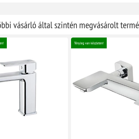
öbbi vásárló által szintén megvásárolt term
en!
Tényleg van készleten!