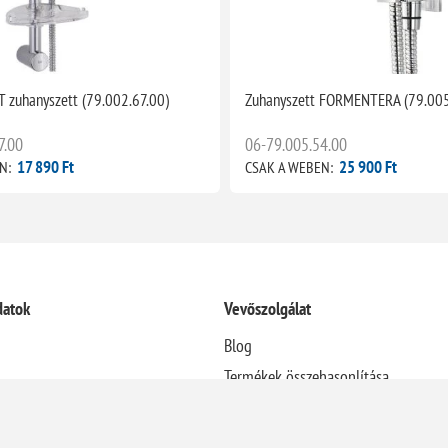
 zuhanyszett (79.002.67.00)
Zuhanyszett FORMENTERA (79.005
7.00
06-79.005.54.00
17 890 Ft
25 900 Ft
N:
CSAK A WEBEN:
datok
Vevőszolgálat
Blog
Termékek összehasonlítása
Újdonságok