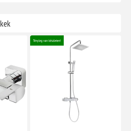
ékek
Tényleg van készleten!