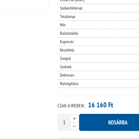
Székesfehérvár
Tatabánya
Mór
Balatonlelle
Kaposvár
Keszthely
Szeged
Szolnok
Debrecen
Nyíregyháza
16 160 Ft
CSAK A WEBEN:
KOSÁRBA