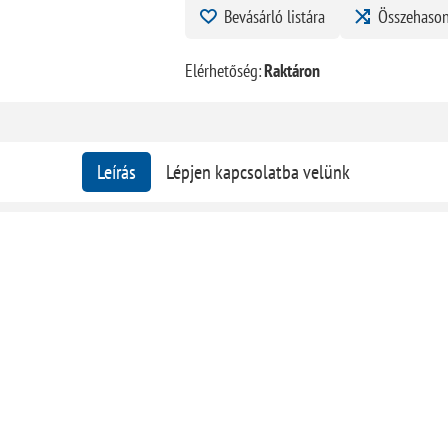
Bevásárló listára
Összehason
Elérhetőség:
Raktáron
Leírás
Lépjen kapcsolatba velünk