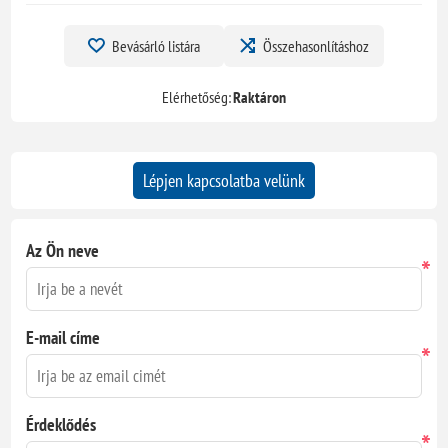
Bevásárló listára
Összehasonlításhoz
Elérhetőség:
Raktáron
Lépjen kapcsolatba velünk
Az Ön neve
*
E-mail címe
*
Érdeklődés
*