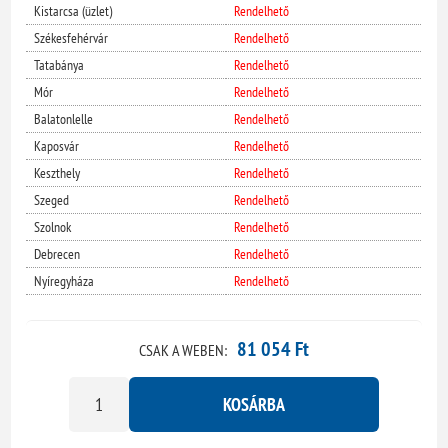
Kistarcsa (üzlet)
Rendelhető
Székesfehérvár
Rendelhető
Tatabánya
Rendelhető
Mór
Rendelhető
Balatonlelle
Rendelhető
Kaposvár
Rendelhető
Keszthely
Rendelhető
Szeged
Rendelhető
Szolnok
Rendelhető
Debrecen
Rendelhető
Nyíregyháza
Rendelhető
81 054 Ft
CSAK A WEBEN:
KOSÁRBA