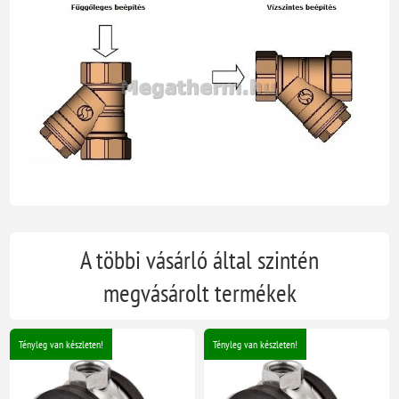
A többi vásárló által szintén
megvásárolt termékek
Tényleg van készleten!
Tényleg van készleten!