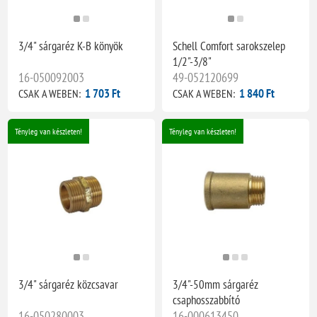
3/4" sárgaréz K-B könyök
Schell Comfort sarokszelep
1/2"-3/8"
16-050092003
49-052120699
1 703 Ft
1 840 Ft
CSAK A WEBEN:
CSAK A WEBEN:
Tényleg van készleten!
Tényleg van készleten!
3/4" sárgaréz közcsavar
3/4"-50mm sárgaréz
csaphosszabbító
16-050280003
16-000613450