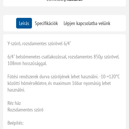
Leírás
Specifikációk
Lépjen kapcsolatba velünk
Y-szűrő, rozsdamentes szűrővel 6/4"
6/4" belsőmenetes csatlakozással, rozsdamentes 850µ szűrővel.
108mm hosszúsággal.
Fűtési rendszerek durva szűrőjének lehet használni. -10-+120°C
közötti hőmérsékletre, és maximum 16bar nyomásig lehet
használni.
Réz ház
Rozsdamentes szűrő
Beépítés: