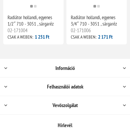
Radiátor hollandi, egyenes
Radiátor hollandi, egyenes
1/2˝ 710 - 3051 , sárgaréz
3/4˝ 710 - 3051 , sárgaréz
02-171004
02-171006
1 251 Ft
2 171 Ft
CSAK A WEBEN:
CSAK A WEBEN:
Információ
Felhasználói adatok
Vevőszolgálat
Hírlevél