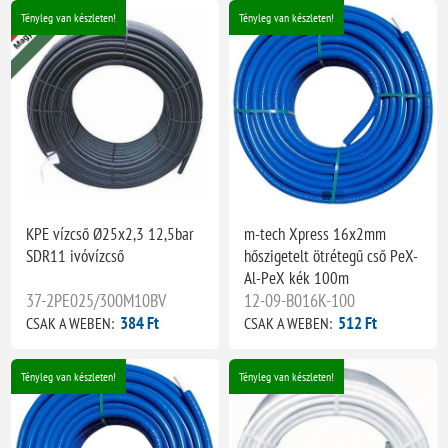
Tényleg van készleten!
Tényleg van készleten!
KPE vízcső Ø25x2,3 12,5bar
m-tech Xpress 16x2mm
SDR11 ivóvízcső
hőszigetelt ötrétegű cső PeX-
Al-PeX kék 100m
37-2PE025/300M10BV
12-09-B016K-100
384 Ft
512 Ft
CSAK A WEBEN:
CSAK A WEBEN:
Tényleg van készleten!
Tényleg van készleten!