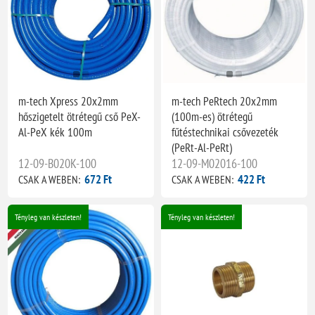
m-tech Xpress 20x2mm
m-tech PeRtech 20x2mm
hőszigetelt ötrétegű cső PeX-
(100m-es) ötrétegű
Al-PeX kék 100m
fűtéstechnikai csővezeték
(PeRt-Al-PeRt)
12-09-B020K-100
12-09-M02016-100
672 Ft
422 Ft
CSAK A WEBEN:
CSAK A WEBEN:
Tényleg van készleten!
Tényleg van készleten!