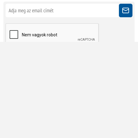
Kövessen minket
Powered by
nopCommerce
Copyright © 2026 Megatherm Kft. Minden jog fenntartva.