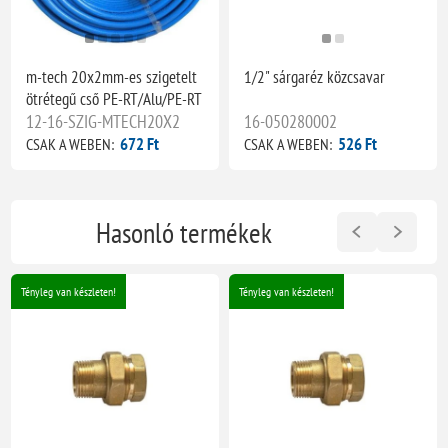
m-tech 20x2mm-es szigetelt
1/2" sárgaréz közcsavar
ötrétegű cső PE-RT/Alu/PE-RT
12-16-SZIG-MTECH20X2
16-050280002
672 Ft
526 Ft
CSAK A WEBEN:
CSAK A WEBEN:
Hasonló termékek
Tényleg van készleten!
Tényleg van készleten!