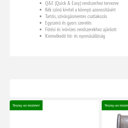
Q&E (Quick & Easy) rendszerhez tervezve
Kék színű kivitel a könnyű azonosításért
Tartós, szivárgásmentes csatlakozás
Egyszerű és gyors szerelés
Fűtési és ivóvizes rendszerekhez ajánlott
Kiemelkedő hő- és nyomásállóság
Tényleg van készleten!
Tényleg van készlet