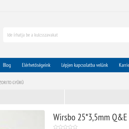
Blog
Elérhetőségeink
Lépjen kapcsolatba velünk
Karri
SZORITO GYÜRÜ
Wirsbo 25*3,5mm Q&E