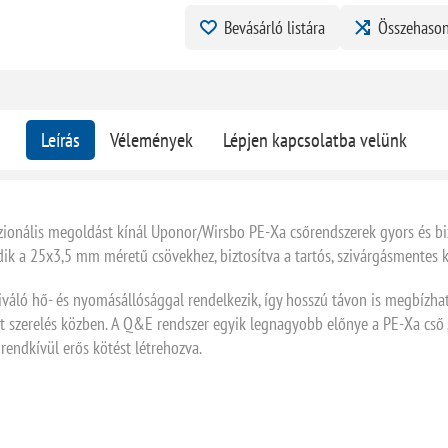
Bevásárló listára
Összehason
Leírás
Vélemények
Lépjen kapcsolatba velünk
ionális megoldást kínál Uponor/Wirsbo PE-Xa csőrendszerek gyors és bi
edik a 25x3,5 mm méretű csövekhez, biztosítva a tartós, szivárgásmentes k
iváló hő- és nyomásállósággal rendelkezik, így hosszú távon is megbízhat
 szerelés közben. A Q&E rendszer egyik legnagyobb előnye a PE-Xa cső „
 rendkívül erős kötést létrehozva.