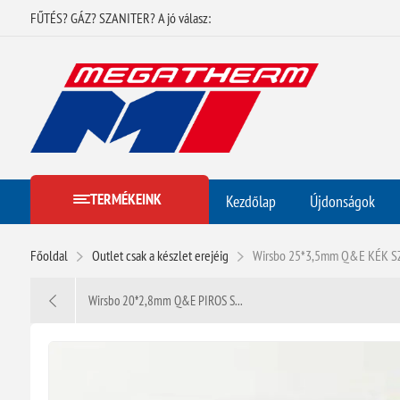
FŰTÉS? GÁZ? SZANITER? A jó válasz:
TERMÉKEINK
Kezdőlap
Újdonságok
Főoldal
Outlet csak a készlet erejéig
Wirsbo 25*3,5mm Q&E KÉK 
Wirsbo 20*2,8mm Q&E PIROS S...