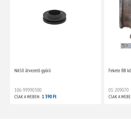
NA50 átvezető gyűrű
Fekete BB kö
106-99990300
01-209070
1 390 Ft
CSAK A WEBEN:
CSAK A WEBE