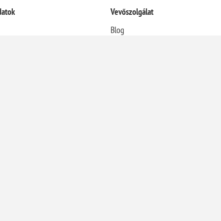
datok
Vevőszolgálat
Blog
Termékek összehasonlítása
Újdonságok