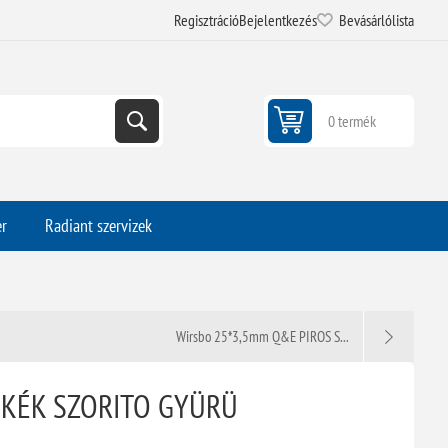
Regisztráció
Bejelentkezés
Bevásárlólista
0 termék
er
Radiant szervizek
Wirsbo 25*3,5mm Q&E PIROS S...
 KÉK SZORITO GYÜRÜ