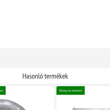
Hasonló termékek
en!
Tényleg van készleten!