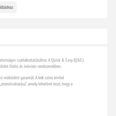
lításhoz
ztonságos csatlakoztatásához. A Quick & Easy (Q&E)
ötést fűtési és ivóvizes rendszerekben.
ó működést garantál. A kék színű kivitel
memóriahatása”, amely lehetővé teszi, hogy a