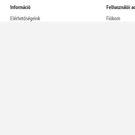
Információ
Felhasználói a
Elérhetőségeink
Fiókom
Rólunk
Rendelések
Házhozszállítási információk
Címek
Adatvédelmi nyilatkozat
Kosár
Általános Szerződési Feltételek
Visszaélés-bejelentési rendszer
Elállás a szerződéstől
Energetikai szakreferensi jelentés
Kapcsolat