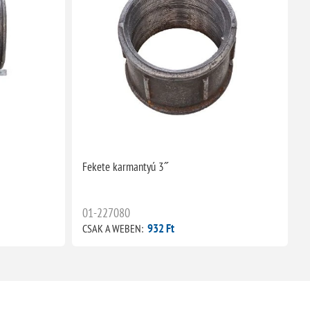
Fekete karmantyú 3˝
F
01-227080
932 Ft
CSAK A WEBEN:
C