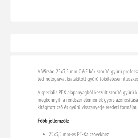
A Wirsbo 25x3,5 mm Q&E kék szorító gyűrű professz
technológiával kialakított gyűrű tökéletesen illeszk
A speciális PEX alapanyagból készült szorító gyűrű k
megkönnyíti a rendszer elemeinek gyors azonosítását
kitágított cső és gyűrű visszanyerje eredeti formáját,
Főbb jellemzők:
25x3,5 mm-es PE-Xa csövekhez