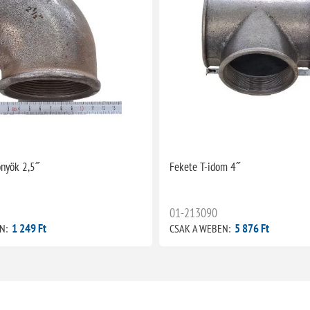
nyök 2,5˝
Fekete T-idom 4˝
01-213090
1 249 Ft
5 876 Ft
N:
CSAK A WEBEN: