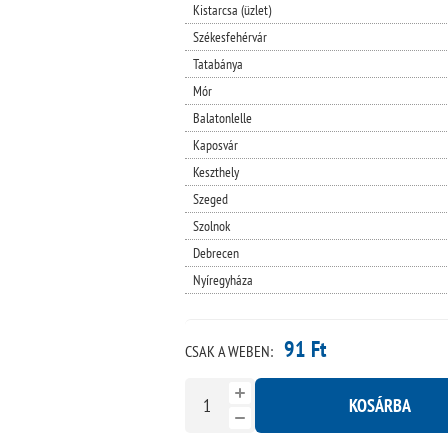
Kistarcsa (üzlet)
Székesfehérvár
Tatabánya
Mór
Balatonlelle
Kaposvár
Keszthely
Szeged
Szolnok
Debrecen
Nyíregyháza
91 Ft
CSAK A WEBEN:
KOSÁRBA