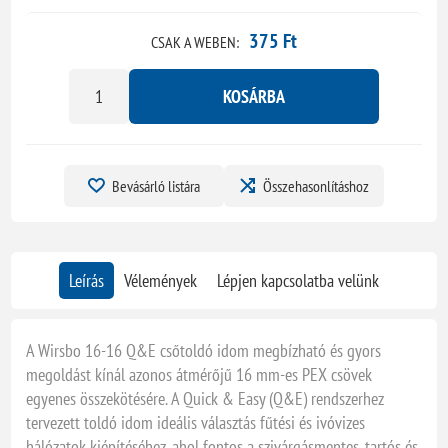
375 Ft
CSAK A WEBEN:
KOSÁRBA
Bevásárló listára
Összehasonlításhoz
Leírás
Vélemények
Lépjen kapcsolatba velünk
A Wirsbo 16-16 Q&E csőtoldó idom megbízható és gyors
megoldást kínál azonos átmérőjű 16 mm-es PEX csövek
egyenes összekötésére. A Quick & Easy (Q&E) rendszerhez
tervezett toldó idom ideális választás fűtési és ivóvizes
hálózatok kiépítéséhez, ahol fontos a szivárgásmentes, tartós és