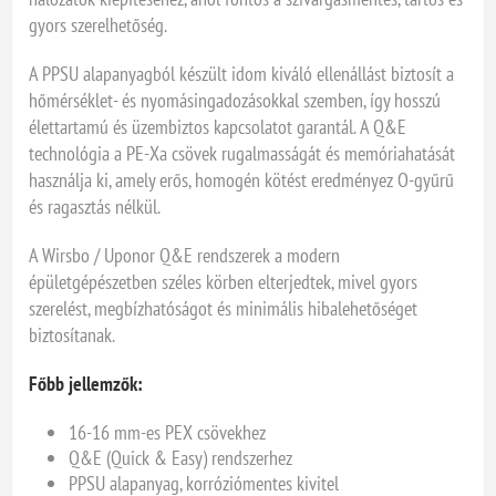
gyors szerelhetőség.
A PPSU alapanyagból készült idom kiváló ellenállást biztosít a
hőmérséklet- és nyomásingadozásokkal szemben, így hosszú
élettartamú és üzembiztos kapcsolatot garantál. A Q&E
technológia a PE-Xa csövek rugalmasságát és memóriahatását
használja ki, amely erős, homogén kötést eredményez O-gyűrű
és ragasztás nélkül.
A Wirsbo / Uponor Q&E rendszerek a modern
épületgépészetben széles körben elterjedtek, mivel gyors
szerelést, megbízhatóságot és minimális hibalehetőséget
biztosítanak.
Főbb jellemzők:
16-16 mm-es PEX csövekhez
Q&E (Quick & Easy) rendszerhez
PPSU alapanyag, korróziómentes kivitel