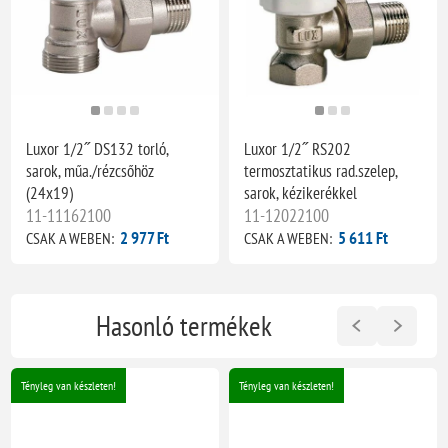
Luxor 1/2˝ DS132 torló,
Luxor 1/2˝ RS202
sarok, műa./rézcsőhöz
termosztatikus rad.szelep,
(24x19)
sarok, kézikerékkel
11-11162100
11-12022100
2 977 Ft
5 611 Ft
CSAK A WEBEN:
CSAK A WEBEN:
Hasonló termékek
Tényleg van készleten!
Tényleg van készleten!