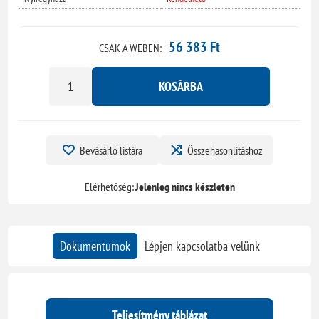
56 383 Ft
CSAK A WEBEN:
KOSÁRBA
Bevásárló listára
Összehasonlításhoz
Elérhetőség:
Jelenleg nincs készleten
Dokumentumok
Lépjen kapcsolatba velünk
Teljesítmény táblázat