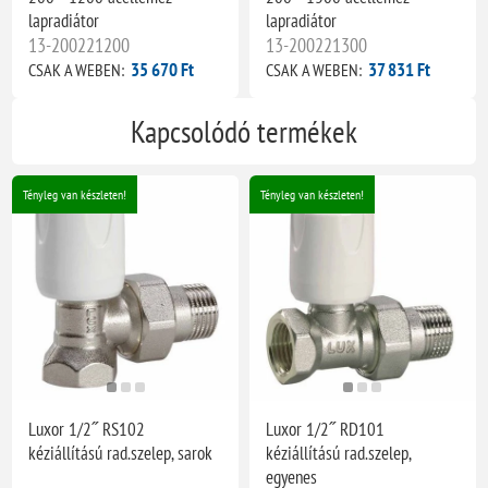
lapradiátor
lapradiátor
13-200221200
13-200221300
35 670 Ft
37 831 Ft
CSAK A WEBEN:
CSAK A WEBEN:
Kapcsolódó termékek
Tényleg van készleten!
Tényleg van készleten!
Luxor 1/2˝ RS102
Luxor 1/2˝ RD101
kéziállítású rad.szelep, sarok
kéziállítású rad.szelep,
egyenes