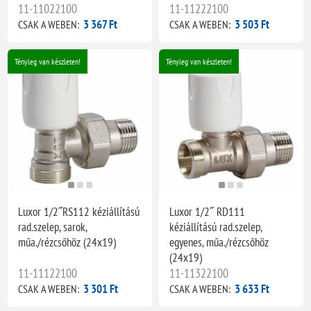
11-11022100
11-11222100
3 367 Ft
3 503 Ft
CSAK A WEBEN:
CSAK A WEBEN:
Tényleg van készleten!
Tényleg van készleten!
Luxor 1/2˝RS112 kéziállítású
Luxor 1/2˝ RD111
rad.szelep, sarok,
kéziállítású rad.szelep,
műa./rézcsőhöz (24x19)
egyenes, műa./rézcsőhöz
(24x19)
11-11122100
11-11322100
3 301 Ft
3 633 Ft
CSAK A WEBEN:
CSAK A WEBEN: