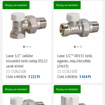
Tényleg van készleten!
Tényleg van készleten!
Luxor 1/2˝ radiátor
Luxor 1/2˝* DD131 torló,
visszatérő torló szelep DS122
egyenes, műa./rézcsőhöz
sarok kivitel
(24x19)
11-11062100
11-11362100
3 222 Ft
3 414 Ft
CSAK A WEBEN:
CSAK A WEBEN:
Tényleg van készleten!
Tényleg van készleten!