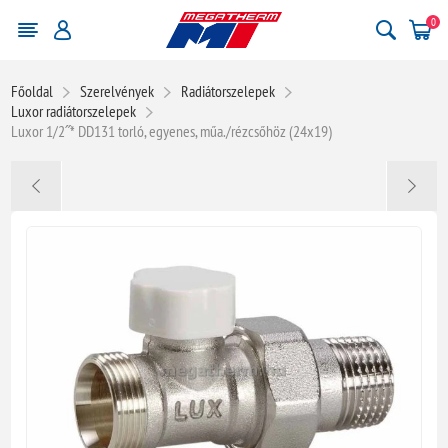
0
Főoldal
Szerelvények
Radiátorszelepek
Luxor radiátorszelepek
Luxor 1/2˝* DD131 torló, egyenes, műa./rézcsőhöz (24x19)