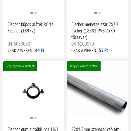
Fischer kúpos alátét RC 14
Fischer menetes szár 7x70
Fischer (18972)
fischer (18882 PVB 7x70
tőcsavar)
04-6050050
04-6100070
44 Ft
55 Ft
CSAK A WEBEN:
CSAK A WEBEN:
Tényleg van készleten!
Tényleg van készleten!
Fischer gumis csőbilincs 18/1
22x1,5mm szénacél cső 6m-