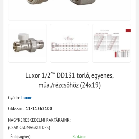
Luxor 1/2˝* DD131 torló, egyenes,
műa./rézcsőhöz (24x19)
Gyártó:
Luxor
Cikkszám:
11-11362100
NAGYKERESKEDELMI RAKTÁRAINK:
(CSAK CSOMAGKÜLDÉS)
Érd (nagyker)
Raktáron