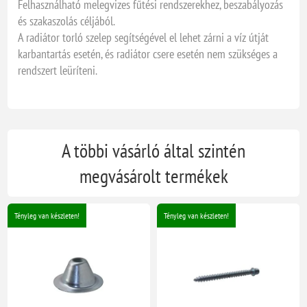
Felhasználható melegvizes fűtési rendszerekhez, beszabályozás
és szakaszolás céljából.
A radiátor torló szelep segítségével el lehet zárni a víz útját
karbantartás esetén, és radiátor csere esetén nem szükséges a
rendszert leüríteni.
A többi vásárló által szintén
megvásárolt termékek
Tényleg van készleten!
Tényleg van készleten!