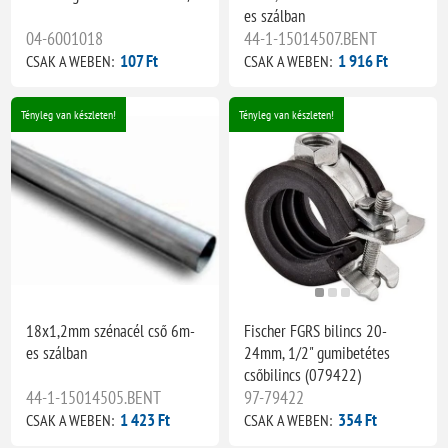
es szálban
04-6001018
44-1-15014507.BENT
107 Ft
1 916 Ft
CSAK A WEBEN:
CSAK A WEBEN:
Tényleg van készleten!
Tényleg van készleten!
18x1,2mm szénacél cső 6m-
Fischer FGRS bilincs 20-
es szálban
24mm, 1/2" gumibetétes
csőbilincs (079422)
44-1-15014505.BENT
97-79422
1 423 Ft
354 Ft
CSAK A WEBEN:
CSAK A WEBEN: