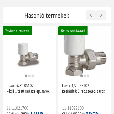
Hasonló termékek
Tényleg van készleten!
Tényleg van készleten!
Luxor 3/8˝ RS102
Luxor 1/2˝ RS102
kéziállítású rad.szelep, sarok
kéziállítású rad.szelep, sarok
11-11021700
11-11022100
3 631 Ft
3 367 Ft
CSAK A WEBEN:
CSAK A WEBEN: