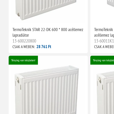
TermoTeknik STAR 22-DK 600 * 800 acéllemez
TermoTeknik
lapradiátor
acéllemez la
13-600220800
13-60011K
28 761 Ft
CSAK A WEBEN:
CSAK A WEBE
Tényleg van készleten!
Tényleg van készlet