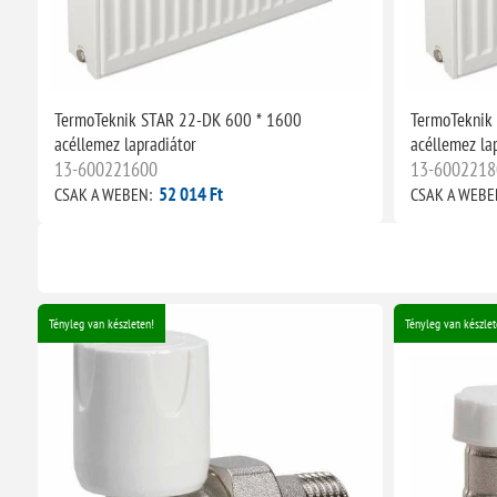
TermoTeknik STAR 22-DK 600 * 1600
TermoTeknik
acéllemez lapradiátor
acéllemez la
13-600221600
13-6002218
52 014 Ft
CSAK A WEBEN:
CSAK A WEBE
Tényleg van készleten!
Tényleg van készlet