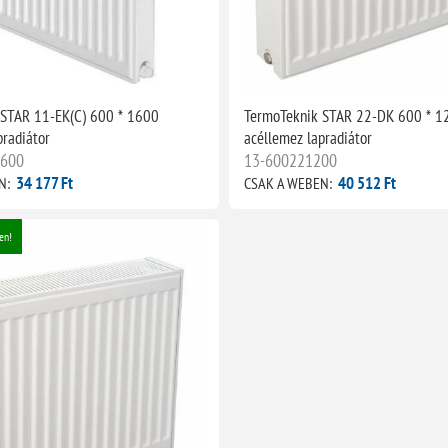
 STAR 11-EK(C) 600 * 1600
TermoTeknik STAR 22-DK 600 * 1
pradiátor
acéllemez lapradiátor
1600
13-600221200
34 177 Ft
40 512 Ft
N:
CSAK A WEBEN:
en!