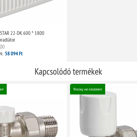
 STAR 22-DK 600 * 1800
pradiátor
00
58 094 Ft
N:
Kapcsolódó termékek
en!
Tényleg van készleten!