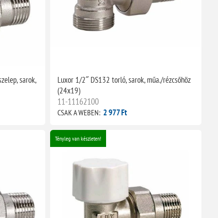
zelep, sarok,
Luxor 1/2˝ DS132 torló, sarok, műa./rézcsőhöz
(24x19)
11-11162100
2 977 Ft
CSAK A WEBEN:
Tényleg van készleten!