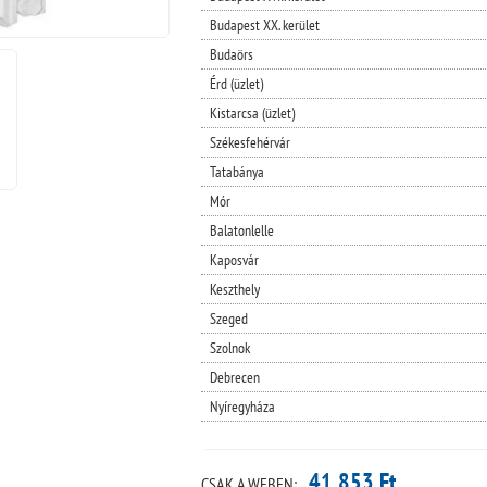
Budapest XX. kerület
Budaörs
Érd (üzlet)
Kistarcsa (üzlet)
Székesfehérvár
Tatabánya
Mór
Balatonlelle
Kaposvár
Keszthely
Szeged
Szolnok
Debrecen
Nyíregyháza
41 853 Ft
CSAK A WEBEN: