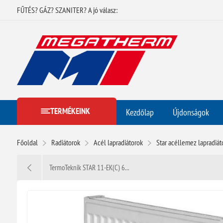
FŰTÉS? GÁZ? SZANITER? A jó válasz:
TERMÉKEINK
Kezdőlap
Újdonságok
Főoldal
Radiátorok
Acél lapradiátorok
Star acéllemez lapradiát
TermoTeknik STAR 11-EK(C) 6...