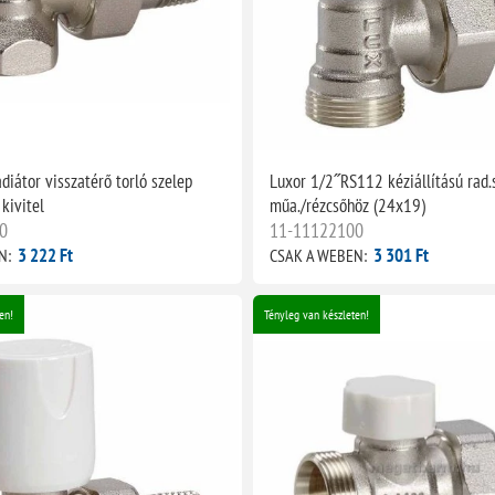
diátor visszatérő torló szelep
Luxor 1/2˝RS112 kéziállítású rad.s
kivitel
műa./rézcsőhöz (24x19)
0
11-11122100
3 222 Ft
3 301 Ft
N:
CSAK A WEBEN:
en!
Tényleg van készleten!