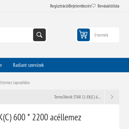
Regisztráció
Bejelentkezés
Bevásárlólista
0 termék
er
Radiant szervizek
llemez lapradiátor
TermoTeknik STAR 11-EK(C) 6...
(C) 600 * 2200 acéllemez