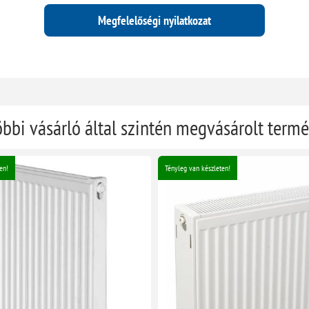
Megfelelőségi nyilatkozat
öbbi vásárló által szintén megvásárolt term
en!
Tényleg van készleten!