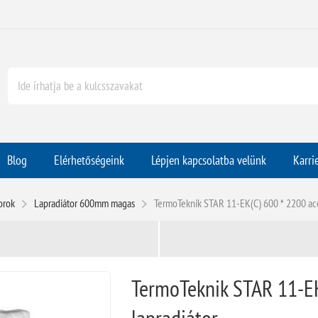
Blog
Elérhetőségeink
Lépjen kapcsolatba velünk
Karri
orok
Lapradiátor 600mm magas
TermoTeknik STAR 11-EK(C) 600 * 2200 acé
TermoTeknik STAR 11-EK
lapradiátor