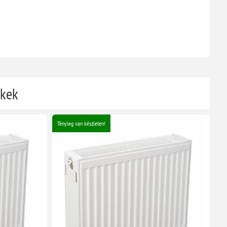
ékek
Tényleg van készleten!