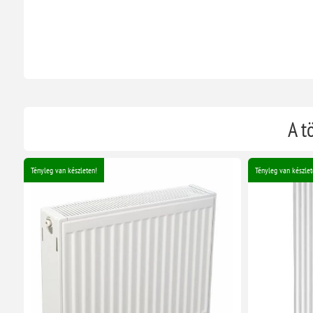
A t
Tényleg van készleten!
Tényleg van készlet