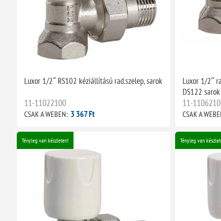
Luxor 1/2˝ RS102 kéziállítású rad.szelep, sarok
Luxor 1/2˝ ra
DS122 sarok 
11-11022100
11-1106210
3 367 Ft
CSAK A WEBEN:
CSAK A WEBE
Tényleg van készleten!
Tényleg van készlet