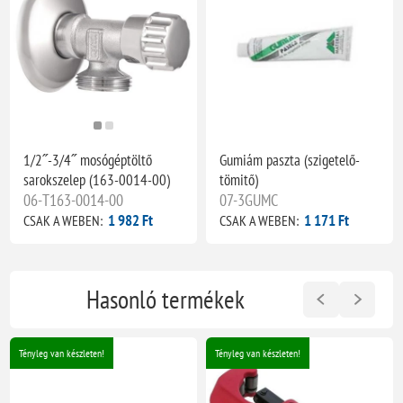
1/2˝-3/4˝ mosógéptöltő
Gumiám paszta (szigetelő-
sarokszelep (163-0014-00)
tömitő)
06-T163-0014-00
07-3GUMC
1 982 Ft
1 171 Ft
CSAK A WEBEN:
CSAK A WEBEN:
Hasonló termékek
Tényleg van készleten!
Tényleg van készleten!