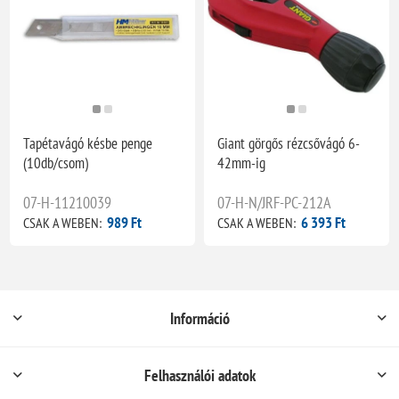
Tapétavágó késbe penge
Giant görgős rézcsővágó 6-
(10db/csom)
42mm-ig
07-H-11210039
07-H-N/JRF-PC-212A
989 Ft
6 393 Ft
CSAK A WEBEN:
CSAK A WEBEN:
Információ
Felhasználói adatok