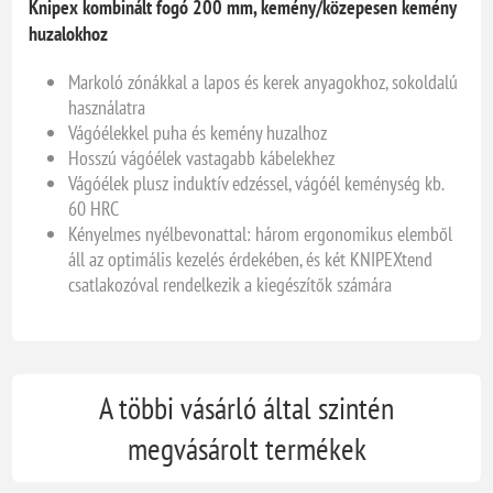
Knipex kombinált fogó 200 mm, kemény/közepesen kemény
huzalokhoz
Markoló zónákkal a lapos és kerek anyagokhoz, sokoldalú
használatra
Vágóélekkel puha és kemény huzalhoz
Hosszú vágóélek vastagabb kábelekhez
Vágóélek plusz induktív edzéssel, vágóél keménység kb.
60 HRC
Kényelmes nyélbevonattal: három ergonomikus elemből
áll az optimális kezelés érdekében, és két KNIPEXtend
csatlakozóval rendelkezik a kiegészítők számára
A többi vásárló által szintén
megvásárolt termékek