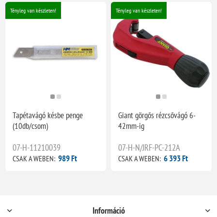
Tényleg van készleten!
Tényleg van készleten!
Tapétavágó késbe penge
Giant görgős rézcsővágó 6-
(10db/csom)
42mm-ig
07-H-11210039
07-H-N/JRF-PC-212A
989 Ft
6 393 Ft
CSAK A WEBEN:
CSAK A WEBEN:
Információ