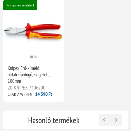
Tényleg van készleten!
Knipex Erő-kímélő
oldalcsípőfogó, szigetelt,
200mm
20-KNIPEX-7406200
14 390 Ft
CSAK A WEBEN:
Hasonló termékek