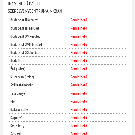
INGYENES ÁTVÉTEL
SZERELVÉNYCENTRUMAINKBAN!
Budapest II.kerület
Rendelhető
Budapest III. kerület
Rendelhető
Budapest XV. kerület
Rendelhető
Budapest XVII. kerület
Rendelhető
Budapest XX. kerület
Rendelhető
Budaörs
Rendelhető
Érd (üzlet)
Rendelhető
Kistarcsa (üzlet)
Rendelhető
Székesfehérvár
Rendelhető
Tatabánya
Rendelhető
Mór
Rendelhető
Balatonlelle
Rendelhető
Kaposvár
Rendelhető
Keszthely
Rendelhető
Szeged
Rendelhető