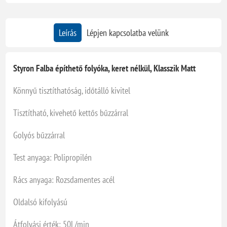
Leírás
Lépjen kapcsolatba velünk
Styron Falba építhető folyóka, keret nélkül, Klasszik Matt
Könnyű tisztíthatóság, időtálló kivitel
Tisztítható, kivehető kettős bűzzárral
Golyós bűzzárral
Test anyaga: Polipropilén
Rács anyaga: Rozsdamentes acél
Oldalsó kifolyású
Átfolyási érték: 50L/min