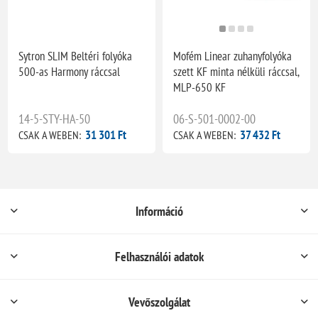
Sytron SLIM Beltéri folyóka
Mofém Linear zuhanyfolyóka
500-as Harmony ráccsal
szett KF minta nélküli ráccsal,
MLP-650 KF
14-5-STY-HA-50
06-S-501-0002-00
31 301 Ft
37 432 Ft
CSAK A WEBEN:
CSAK A WEBEN:
Információ
Felhasználói adatok
Vevőszolgálat