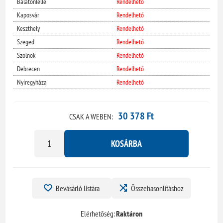
Balatonlelle
Rendelhető
Kaposvár
Rendelhető
Keszthely
Rendelhető
Szeged
Rendelhető
Szolnok
Rendelhető
Debrecen
Rendelhető
Nyíregyháza
Rendelhető
30 378 Ft
CSAK A WEBEN:
KOSÁRBA
Bevásárló listára
Összehasonlításhoz
Elérhetőség:
Raktáron