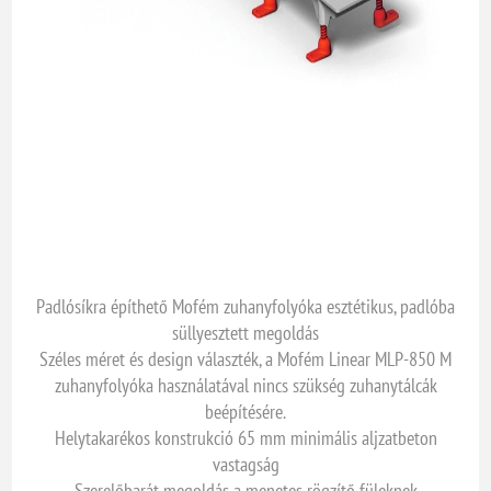
Padlósíkra építhető Mofém zuhanyfolyóka esztétikus, padlóba
süllyesztett megoldás
Széles méret és design választék, a Mofém Linear MLP-850 M
zuhanyfolyóka használatával nincs szükség zuhanytálcák
beépítésére.
Helytakarékos konstrukció 65 mm minimális aljzatbeton
vastagság
Szerelőbarát megoldás a menetes rögzítő füleknek