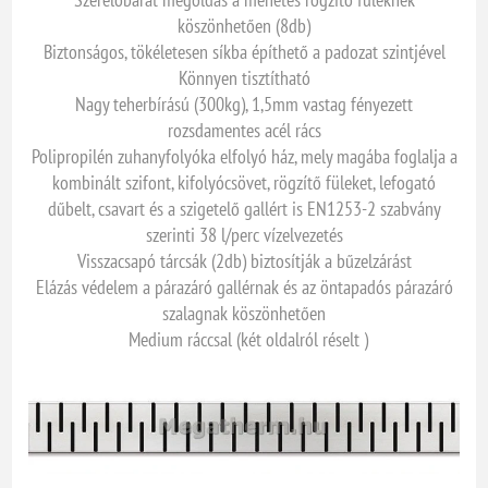
köszönhetően (8db)
Biztonságos, tökéletesen síkba építhető a padozat szintjével
Könnyen tisztítható
Nagy teherbírású (300kg), 1,5mm vastag fényezett
rozsdamentes acél rács
Polipropilén zuhanyfolyóka elfolyó ház, mely magába foglalja a
kombinált szifont, kifolyócsövet, rögzítő füleket, lefogató
dűbelt, csavart és a szigetelő gallért is EN1253-2 szabvány
szerinti 38 l/perc vízelvezetés
Visszacsapó tárcsák (2db) biztosítják a bűzelzárást
Elázás védelem a párazáró gallérnak és az öntapadós párazáró
szalagnak köszönhetően
Medium ráccsal (két oldalról réselt )