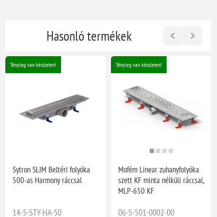
Hasonló termékek
Tényleg van készleten!
Tényleg van készleten!
Sytron SLIM Beltéri folyóka
Mofém Linear zuhanyfolyóka
500-as Harmony ráccsal
szett KF minta nélküli ráccsal,
MLP-650 KF
14-5-STY-HA-50
06-S-501-0002-00