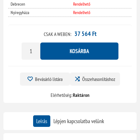
Debrecen
Rendelhető
Nyíregyháza
Rendelhető
37 564 Ft
CSAK A WEBEN:
KOSÁRBA
Bevásárló listára
Összehasonlításhoz
Elérhetőség:
Raktáron
Leírás
Lépjen kapcsolatba velünk