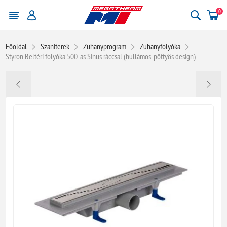
0
Főoldal
Szaniterek
Zuhanyprogram
Zuhanyfolyóka
Styron Beltéri folyóka 500-as Sinus ráccsal (hullámos-pöttyös design)