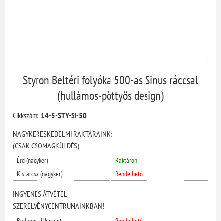
Styron Beltéri folyóka 500-as Sinus ráccsal
(hullámos-pöttyös design)
Cikkszám:
14-5-STY-SI-50
NAGYKERESKEDELMI RAKTÁRAINK:
(CSAK CSOMAGKÜLDÉS)
Érd (nagyker)
Raktáron
Kistarcsa (nagyker)
Rendelhető
INGYENES ÁTVÉTEL
SZERELVÉNYCENTRUMAINKBAN!
Budapest II.kerület
Rendelhető