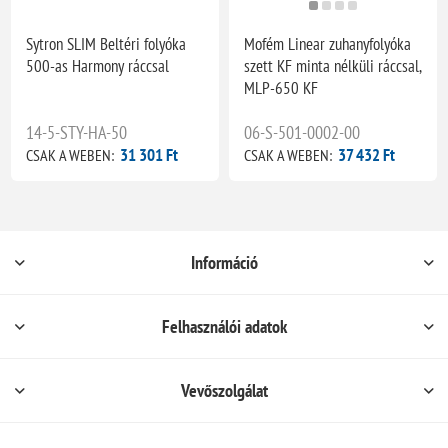
Sytron SLIM Beltéri folyóka
Mofém Linear zuhanyfolyóka
500-as Harmony ráccsal
szett KF minta nélküli ráccsal,
MLP-650 KF
14-5-STY-HA-50
06-S-501-0002-00
31 301 Ft
37 432 Ft
CSAK A WEBEN:
CSAK A WEBEN:
Információ
Felhasználói adatok
Vevőszolgálat