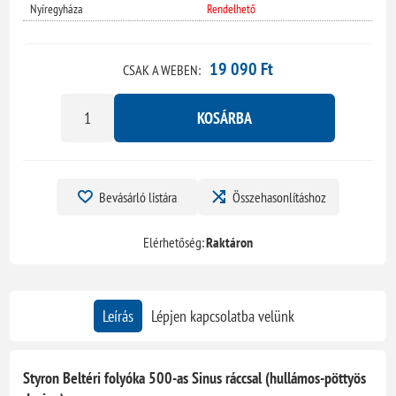
Nyíregyháza
Rendelhető
19 090 Ft
CSAK A WEBEN:
KOSÁRBA
Bevásárló listára
Összehasonlításhoz
Elérhetőség:
Raktáron
Leírás
Lépjen kapcsolatba velünk
Styron Beltéri folyóka 500-as Sinus ráccsal (hullámos-pöttyös