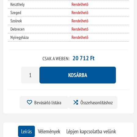
Keszthely
Rendelhető
Szeged
Rendelhető
Szolnok
Rendelhető
Debrecen
Rendelhető
Nyíregyháza
Rendelhető
20 712 Ft
CSAK A WEBEN:
KOSÁRBA
Bevásárló listára
Összehasonlításhoz
Leírás
Vélemények
Lépjen kapcsolatba velünk