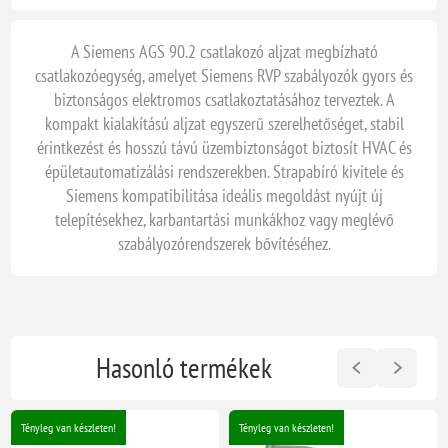
A
Siemens AGS 90.2 csatlakozó aljzat
megbízható
csatlakozóegység, amelyet Siemens RVP szabályozók gyors és
biztonságos elektromos csatlakoztatásához terveztek. A
kompakt kialakítású aljzat egyszerű szerelhetőséget, stabil
érintkezést és hosszú távú üzembiztonságot biztosít HVAC és
épületautomatizálási rendszerekben. Strapabíró kivitele és
Siemens kompatibilitása ideális megoldást nyújt új
telepítésekhez, karbantartási munkákhoz vagy meglévő
szabályozórendszerek bővítéséhez.
Hasonló termékek
Tényleg van készleten!
Tényleg van készleten!