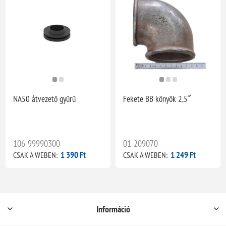
NA50 átvezető gyűrű
Fekete BB könyök 2,5˝
106-99990300
01-209070
1 390 Ft
1 249 Ft
CSAK A WEBEN:
CSAK A WEBEN:
Információ