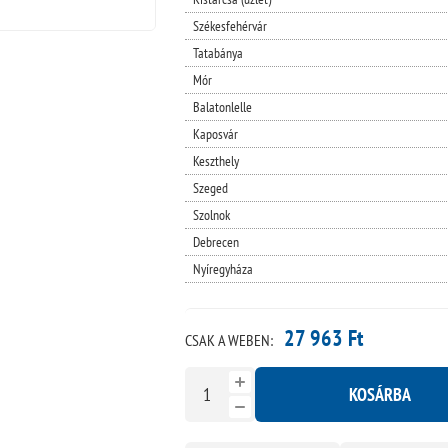
Székesfehérvár
Tatabánya
Mór
Balatonlelle
Kaposvár
Keszthely
Szeged
Szolnok
Debrecen
Nyíregyháza
27 963 Ft
CSAK A WEBEN:
KOSÁRBA