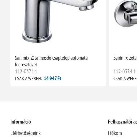
Sanimix Zéta mosdó csaptelep automata
Sanimix Zéta
leeresztővel
112-037.1.1
112-037.4.1
14 947 Ft
CSAK A WEBEN:
CSAK A WEBE
Információ
Felhasználói a
Elérhetőségeink
Fiókom