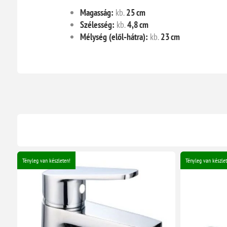
Magasság:
kb.
25 cm
Szélesség:
kb.
4,8 cm
Mélység (elől‑hátra):
kb.
23 cm
Tényleg van készleten!
Tényleg van készlet