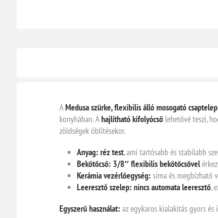
A
Medusa szürke, flexibilis álló mosogató csaptelep
konyhában. A
hajlítható kifolyócső
lehetővé teszi, ho
zöldségek öblítésekor.
Anyag:
réz test
, ami tartósabb és stabilabb sze
Bekötőcső:
3/8″ flexibilis bekötőcsővel
érkezi
Kerámia vezérlőegység:
sima és megbízható víz
Leeresztő szelep:
nincs automata leeresztő
, 
Egyszerű használat:
az egykaros kialakítás gyors és 