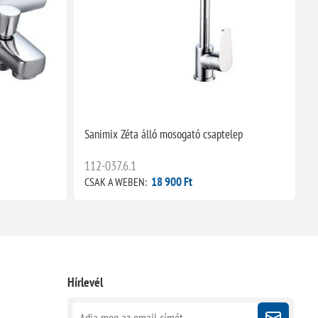
Sanimix Zéta álló mosogató csaptelep
S
112-037.6.1
1
18 900 Ft
CSAK A WEBEN:
C
Hírlevél