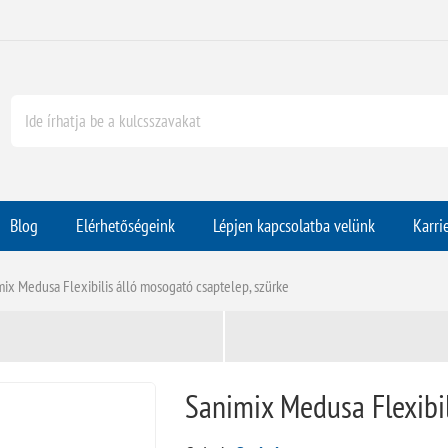
Blog
Elérhetőségeink
Lépjen kapcsolatba velünk
Karri
ix Medusa Flexibilis álló mosogató csaptelep, szürke
Sanimix Medusa Flexibil