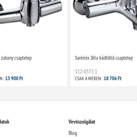
 zuhany csaptelep
Sanimix Zéta kádtöltő csaptelep
112-037.5.1
15 900 Ft
18 706 Ft
N:
CSAK A WEBEN:
datok
Vevőszolgálat
Blog