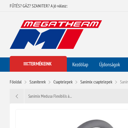
FŰTÉS? GÁZ? SZANITER? A jó válasz:
TERMÉKEINK
Kezdőlap
Újdonságok
Főoldal
Szaniterek
Csaptelepek
Sanimix csaptelepek
Sanim
Sanimix Medusa Flexibilis á...