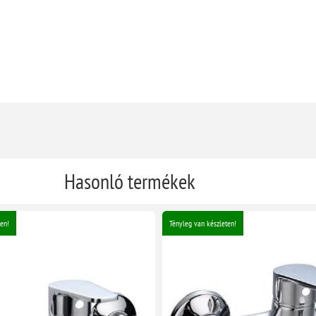
Hasonló termékek
en!
Tényleg van készleten!