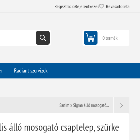
Regisztráció
Bejelentkezés
Bevásárlólista
0 termék
er
Radiant szervizek
Sanimix Sigma álló mosogató...
is álló mosogató csaptelep, szürke