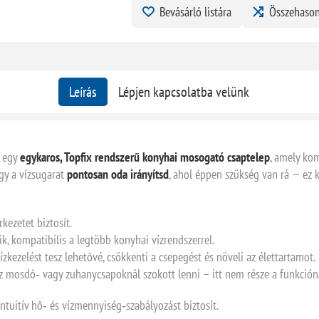
Bevásárló listára
Összehason
Leírás
Lépjen kapcsolatba velünk
egy
egykaros, Topfix rendszerű konyhai mosogató csaptelep
, amely kom
gy a vízsugarat
pontosan oda irányítsd
, ahol éppen szükség van rá — ez 
rkezetet biztosít.
k, kompatibilis a legtöbb konyhai vízrendszerrel.
kezelést tesz lehetővé, csökkenti a csepegést és növeli az élettartamot.
ez mosdó‑ vagy zuhanycsapoknál szokott lenni – itt nem része a funkción
intuitív hő‑ és vízmennyiség‑szabályozást biztosít.