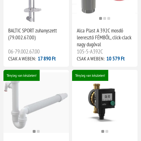
BALTIC SPORT zuhanyszett
Alca Plast A 392C mosdó
(79.002.67.00)
leeresztő FÉMBŐL, click-clack
nagy dugóval
06-79.002.67.00
105-5-A392C
17 890 Ft
10 579 Ft
CSAK A WEBEN:
CSAK A WEBEN:
Tényleg van készleten!
Tényleg van készleten!