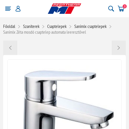
0
Főoldal
Szaniterek
Csaptelepek
Sanimix csaptelepek
Sanimix Zéta mosdó csaptelep automata leeresztővel