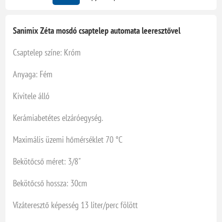
Sanimix Zéta mosdó csaptelep automata leeresztővel
Csaptelep színe: Króm
Anyaga: Fém
Kivitele álló
Kerámiabetétes elzáróegység.
Maximális üzemi hőmérséklet 70 °C
Bekötőcső méret: 3/8"
Bekötőcső hossza: 30cm
Vízáteresztő képesség 13 liter/perc fölött