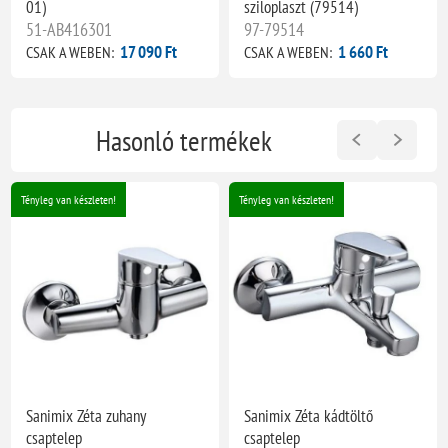
01)
sziloplaszt (79514)
51-AB416301
97-79514
17 090 Ft
1 660 Ft
CSAK A WEBEN:
CSAK A WEBEN:
Hasonló termékek
Tényleg van készleten!
Tényleg van készleten!
Sanimix Zéta zuhany
Sanimix Zéta kádtöltő
csaptelep
csaptelep