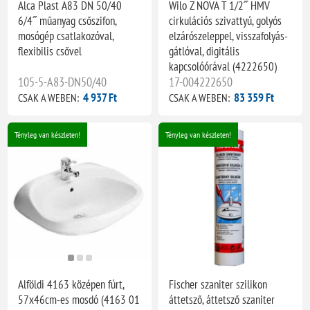
Alca Plast A83 DN 50/40
Wilo Z NOVA T 1/2˝ HMV
6/4˝ műanyag csőszifon,
cirkulációs szivattyú, golyós
mosógép csatlakozóval,
elzárószeleppel, visszafolyás-
flexibilis csővel
gátlóval, digitális
kapcsolóórával (4222650)
105-5-A83-DN50/40
17-004222650
4 937 Ft
83 359 Ft
CSAK A WEBEN:
CSAK A WEBEN:
Tényleg van készleten!
Tényleg van készleten!
Alföldi 4163 középen fúrt,
Fischer szaniter szilikon
57x46cm-es mosdó (4163 01
áttetsző, áttetsző szaniter