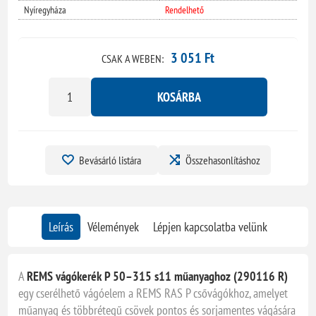
Nyíregyháza
Rendelhető
3 051 Ft
CSAK A WEBEN:
KOSÁRBA
Bevásárló listára
Összehasonlításhoz
Leírás
Vélemények
Lépjen kapcsolatba velünk
A
REMS vágókerék P 50–315 s11 műanyaghoz (290116 R)
egy cserélhető vágóelem a
REMS
RAS P csővágókhoz, amelyet
műanyag és többrétegű csövek pontos és sorjamentes vágására