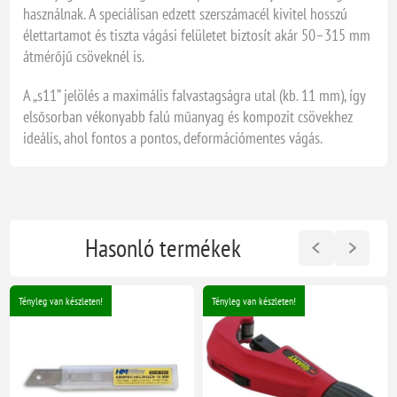
használnak. A speciálisan edzett szerszámacél kivitel hosszú
élettartamot és tiszta vágási felületet biztosít akár 50–315 mm
átmérőjű csöveknél is.
A „s11” jelölés a maximális falvastagságra utal (kb. 11 mm), így
elsősorban vékonyabb falú műanyag és kompozit csövekhez
ideális, ahol fontos a pontos, deformációmentes vágás.
Hasonló termékek
Tényleg van készleten!
Tényleg van készleten!