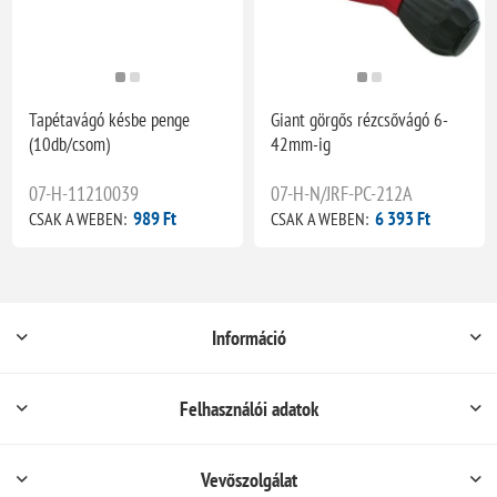
Tapétavágó késbe penge
Giant görgős rézcsővágó 6-
(10db/csom)
42mm-ig
07-H-11210039
07-H-N/JRF-PC-212A
989 Ft
6 393 Ft
CSAK A WEBEN:
CSAK A WEBEN:
Információ
Felhasználói adatok
Vevőszolgálat