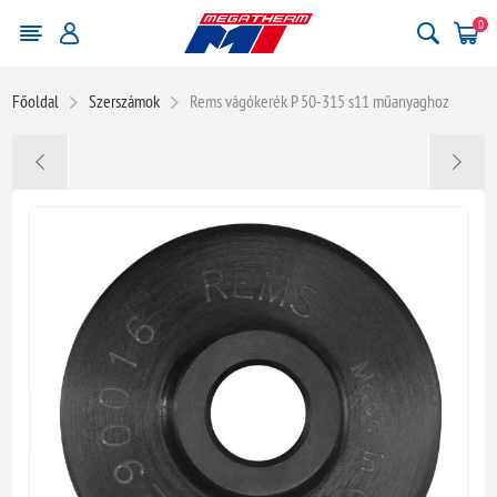
0
Főoldal
Szerszámok
Rems vágókerék P 50-315 s11 műanyaghoz