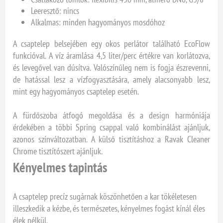
Leeresztő: nincs
Alkalmas: minden hagyományos mosdóhoz
A csaptelep belsejében egy okos perlátor található EcoFlow
funkcióval. A víz áramlása 4,5 liter/perc értékre van korlátozva,
és levegővel van dúsítva. Valószínűleg nem is fogja észrevenni,
de hatással lesz a vízfogyasztására, amely alacsonyabb lesz,
mint egy hagyományos csaptelep esetén.
A fürdőszoba átfogó megoldása és a design harmóniája
érdekében a többi Spring csappal való kombinálást ajánljuk,
azonos színváltozatban. A külső tisztításhoz a Ravak Cleaner
Chrome tisztítószert ajánljuk.
Kényelmes tapintás
A csaptelep precíz sugárnak köszönhetően a kar tökéletesen
illeszkedik a kézbe, és természetes, kényelmes fogást kínál éles
élek nélkül.