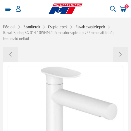
0
Főoldal
Szaniterek
Csaptelepek
Ravak csaptelepek
Ravak Spring SG 014.10WHM álló mosdócsaptelep 255mm matt fehér,
leeresztő nélkül