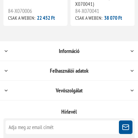
X070041)
84-X070006
84-X070041
22 452 Ft
38 070 Ft
CSAK A WEBEN:
CSAK A WEBEN:
Információ
Felhasználói adatok
Vevőszolgálat
Hírlevél