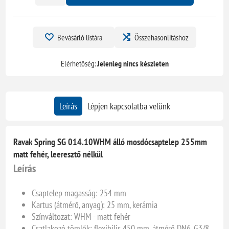
Bevásárló listára
Összehasonlításhoz
Elérhetőség:
Jelenleg nincs készleten
Leírás
Lépjen kapcsolatba velünk
Ravak Spring SG 014.10WHM álló mosdócsaptelep 255mm
matt fehér, leeresztő nélkül
Leírás
Csaptelep magasság: 254 mm
Kartus (átmérő, anyag): 25 mm, kerámia
Színváltozat: WHM - matt fehér
Csatlakozó tömlők: flexibilis 450 mm, átmérő DN6, G3/8