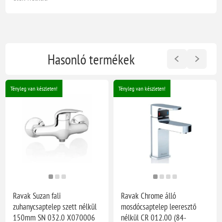
Hasonló termékek
Tényleg van készleten!
Tényleg van készleten!
Ravak Suzan fali
Ravak Chrome álló
zuhanycsaptelep szett nélkül
mosdócsaptelep leeresztő
150mm SN 032.0 X070006
nélkül CR 012.00 (84-