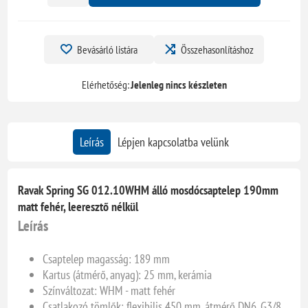
Bevásárló listára
Összehasonlításhoz
Elérhetőség:
Jelenleg nincs készleten
Leírás
Lépjen kapcsolatba velünk
Ravak Spring SG 012.10WHM álló mosdócsaptelep 190mm
matt fehér, leeresztő nélkül
Leírás
Csaptelep magasság: 189 mm
Kartus (átmérő, anyag): 25 mm, kerámia
Színváltozat: WHM - matt fehér
Csatlakozó tömlők: flexibilis 450 mm, átmérő DN6, G3/8