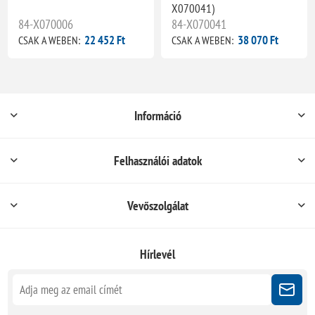
X070041)
84-X070006
84-X070041
22 452 Ft
38 070 Ft
CSAK A WEBEN:
CSAK A WEBEN:
Információ
Felhasználói adatok
Vevőszolgálat
Hírlevél