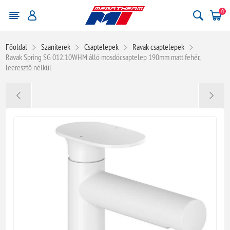
0
Főoldal
Szaniterek
Csaptelepek
Ravak csaptelepek
Ravak Spring SG 012.10WHM álló mosdócsaptelep 190mm matt fehér,
leeresztő nélkül