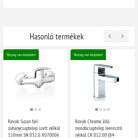
Hasonló termékek
Tényleg van készleten!
Tényleg van készleten!
Ravak Suzan fali
Ravak Chrome álló
zuhanycsaptelep szett nélkül
mosdócsaptelep leeresztő
150mm SN 032.0 X070006
nélkül CR 012.00 (84-