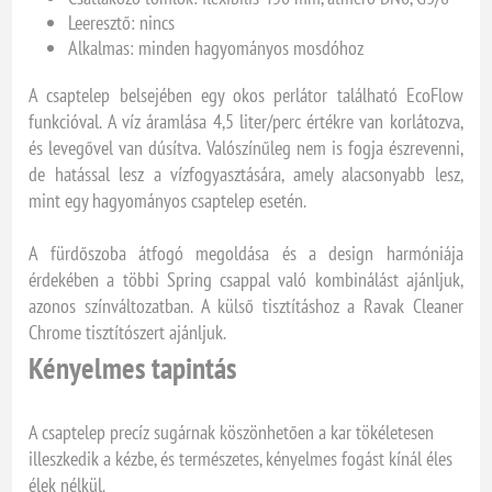
Leeresztő: nincs
Alkalmas: minden hagyományos mosdóhoz
A csaptelep belsejében egy okos perlátor található EcoFlow
funkcióval. A víz áramlása 4,5 liter/perc értékre van korlátozva,
és levegővel van dúsítva. Valószínűleg nem is fogja észrevenni,
de hatással lesz a vízfogyasztására, amely alacsonyabb lesz,
mint egy hagyományos csaptelep esetén.
A fürdőszoba átfogó megoldása és a design harmóniája
érdekében a többi Spring csappal való kombinálást ajánljuk,
azonos színváltozatban. A külső tisztításhoz a Ravak Cleaner
Chrome tisztítószert ajánljuk.
Kényelmes tapintás
A csaptelep precíz sugárnak köszönhetően a kar tökéletesen
illeszkedik a kézbe, és természetes, kényelmes fogást kínál éles
élek nélkül.