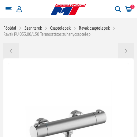
0
Főoldal
Szaniterek
Csaptelepek
Ravak csaptelepek
Ravak PU 033.00/150 Termosztátos zuhanycsaptelep