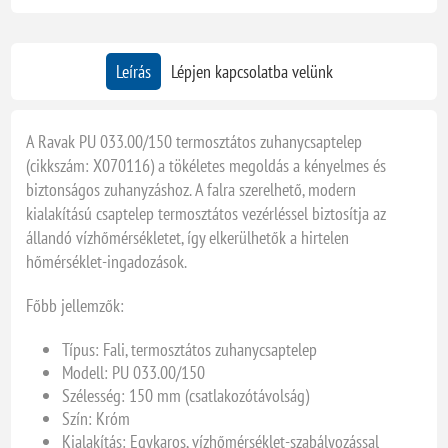
Leírás
Lépjen kapcsolatba velünk
A Ravak PU 033.00/150 termosztátos zuhanycsaptelep
(cikkszám: X070116) a tökéletes megoldás a kényelmes és
biztonságos zuhanyzáshoz. A falra szerelhető, modern
kialakítású csaptelep termosztátos vezérléssel biztosítja az
állandó vízhőmérsékletet, így elkerülhetők a hirtelen
hőmérséklet-ingadozások.
Főbb jellemzők:
Típus: Fali, termosztátos zuhanycsaptelep
Modell: PU 033.00/150
Szélesség: 150 mm (csatlakozótávolság)
Szín: Króm
Kialakítás: Egykaros, vízhőmérséklet-szabályozással