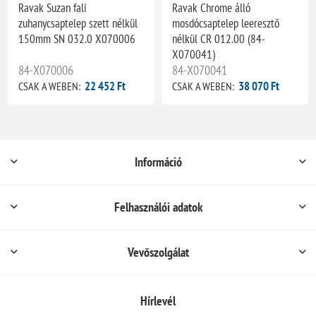
Ravak Suzan fali
Ravak Chrome álló
zuhanycsaptelep szett nélkül
mosdócsaptelep leeresztő
150mm SN 032.0 X070006
nélkül CR 012.00 (84-
X070041)
84-X070006
84-X070041
22 452 Ft
38 070 Ft
CSAK A WEBEN:
CSAK A WEBEN:
Információ
Felhasználói adatok
Vevőszolgálat
Hírlevél