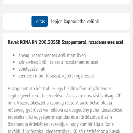
Leírás
Lépjen kapcsolatba velünk
Ravak KONA KN 200.30SSB Szappantartó, rozsdamentes acél
anyag: rozsdamentes acél, matt üveg
színkivitel: SSB - csiszolt rozsdamentes acél
elhelyezés: fali
szerelési mód: fúrással, rejtett rögzítéssel
A szappantartó két tipli és egy beállító fém rögzítőlemez
segítségével kerül felszerelésre. A csavarok osztástávolsága 20
mm. A szerelőkészlet a csomag része. A tartó belső oldala
műanyag gyűrűvel van ellátva az üvegedény puha illeszkedése
érdekében. Az egységes megoldás és a fürdőszoba dizájn-
összhangja érdekében javasoljuk, hogy kombinálja a Kona
további fürdőszobai kiegészítőivel. Külső tisztításhoz a Ravak