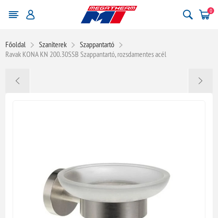
0
Főoldal
Szaniterek
Szappantartó
Ravak KONA KN 200.30SSB Szappantartó, rozsdamentes acél