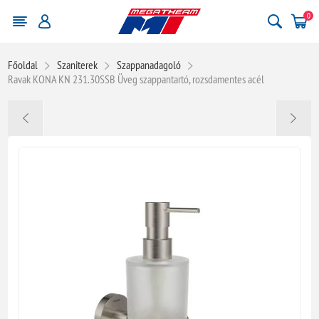
0
Főoldal
Szaniterek
Szappanadagoló
Ravak KONA KN 231.30SSB Üveg szappantartó, rozsdamentes acél