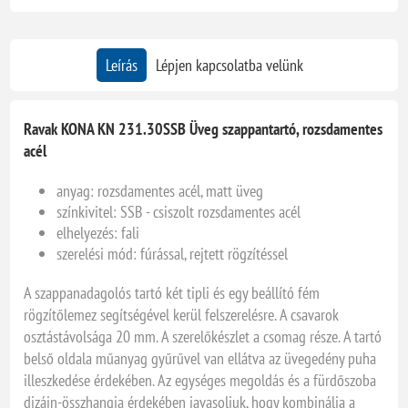
Leírás
Lépjen kapcsolatba velünk
Ravak KONA KN 231.30SSB Üveg szappantartó, rozsdamentes
acél
anyag: rozsdamentes acél, matt üveg
színkivitel: SSB - csiszolt rozsdamentes acél
elhelyezés: fali
szerelési mód: fúrással, rejtett rögzítéssel
A szappanadagolós tartó két tipli és egy beállító fém
rögzítőlemez segítségével kerül felszerelésre. A csavarok
osztástávolsága 20 mm. A szerelőkészlet a csomag része. A tartó
belső oldala műanyag gyűrűvel van ellátva az üvegedény puha
illeszkedése érdekében. Az egységes megoldás és a fürdőszoba
dizájn-összhangja érdekében javasoljuk, hogy kombinálja a