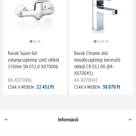
Ravak Suzan fali
Ravak Chrome álló
zuhanycsaptelep szett nélkül
mosdócsaptelep leeresztő
150mm SN 032.0 X070006
nélkül CR 012.00 (84-
X070041)
84-X070006
84-X070041
22 452 Ft
38 070 Ft
CSAK A WEBEN:
CSAK A WEBEN:
Információ