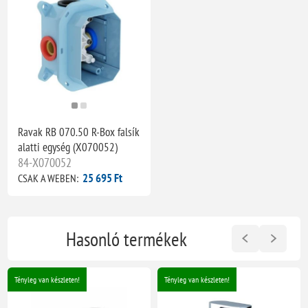
Ravak RB 070.50 R-Box falsík
alatti egység (X070052)
84-X070052
25 695 Ft
CSAK A WEBEN:
Hasonló termékek
Tényleg van készleten!
Tényleg van készleten!