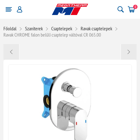
0
Főoldal
Szaniterek
Csaptelepek
Ravak csaptelepek
Ravak CHROME falon belüli csaptelep váltóval CR 065.00