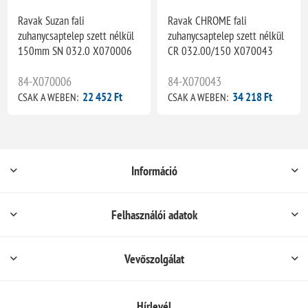
Ravak Suzan fali
Ravak CHROME fali
zuhanycsaptelep szett nélkül
zuhanycsaptelep szett nélkül
150mm SN 032.0 X070006
CR 032.00/150 X070043
84-X070006
84-X070043
22 452 Ft
34 218 Ft
CSAK A WEBEN:
CSAK A WEBEN:
Információ
Felhasználói adatok
Vevőszolgálat
Hírlevél