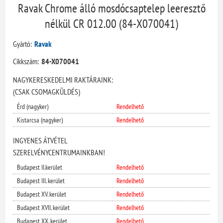
Ravak Chrome álló mosdócsaptelep leeresztő
nélkül CR 012.00 (84-X070041)
Gyártó:
Ravak
Cikkszám:
84-X070041
NAGYKERESKEDELMI RAKTÁRAINK:
(CSAK CSOMAGKÜLDÉS)
Érd (nagyker)
Rendelhető
Kistarcsa (nagyker)
Rendelhető
INGYENES ÁTVÉTEL
SZERELVÉNYCENTRUMAINKBAN!
Budapest II.kerület
Rendelhető
Budapest III. kerület
Rendelhető
Budapest XV. kerület
Rendelhető
Budapest XVII. kerület
Rendelhető
Budapest XX. kerület
Rendelhető