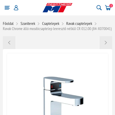
0
Főoldal
Szaniterek
Csaptelepek
Ravak csaptelepek
Ravak Chrome álló mosdócsaptelep leeresztő nélkül CR 012.00 (84-X070041)