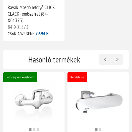
Ravak Mosdó lefolyó CLICK
CLACK rendszerrel (84-
X01373)
84-X01373
7 694 Ft
CSAK A WEBEN:
Hasonló termékek
Tényleg van készleten!
Rendelésre