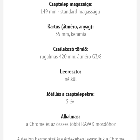
Csaptelep magassága:
149 mm - standard magasságú
Kartus (átmérő, anyag):
35 mm, kerámia
Csatlakozó tömlő:
rugalmas 420 mm, átmérő G3/8
Leeresztő:
nélkül
Jótállás a csaptelepekre:
5 év
Alkalmas:
a Chrome és az összes többi RAVAK mosdóhoz
A design harmonizálása érdekében javasoljuk a Chrome