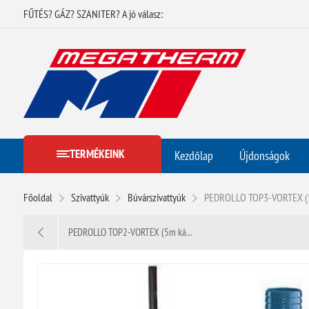
FŰTÉS? GÁZ? SZANITER? A jó válasz:
TERMÉKEINK
Kezdőlap
Újdonságok
Főoldal
Szivattyúk
Búvárszivattyúk
PEDROLLO TOP3-VORTEX (5m 
PEDROLLO TOP2-VORTEX (5m ká...