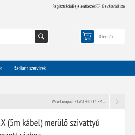
Regisztráció
Bejelentkezés
Bevásárlólista
0 termék
er
Radiant szervizek
Wilo-Compact KTWU 4-0214 EM...
(5m kábel) merülő szivattyú
ezett vízhez