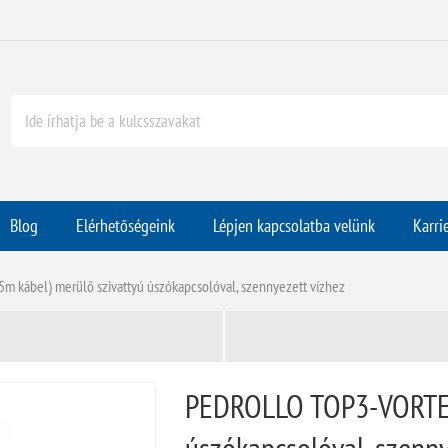
Blog
Elérhetőségeink
Lépjen kapcsolatba velünk
Karri
kábel) merülő szivattyú úszókapcsolóval, szennyezett vízhez
PEDROLLO TOP3-VORTEX 
úszókapcsolóval, szenny