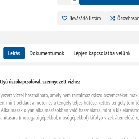
Bevásárló listára
Összehason
Leírás
Dokumentumok
Lépjen kapcsolatba velünk
yú úszókapcsolóval, szennyezett vízhez
nyezett vízzel használható, amely nem tartalmaz csiszolószemcséket, ma
 mint például a motor és a tengely teljes hűtése, kettős tengely tömíté
. Alkalmasak olyan alkalmazásokban való használatra, mint a kis elárasztot
tlanítására (mosogatógépekből, mosógépekből) kifolyó vizek átemelésére, t