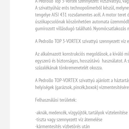
A Pedrollo Top 3-Vortex szennyezett vízszivattyú, v
A szivattyúház erős technopolimerből készül, melyn
tengelye AISI 431 rozsdamentes acél. A motor teret d
úszókapcsolónak köszönhetően automata üzemmódban f
gumírozott villásdugó található. Nyomócsatlakozás m
A Pedrollo TOP 3-VORTEX szivattyú szennyezett víz el
Az alkalmazott konstrukciós megoldások, a kiváló min
egyszerű és biztonságos, hosszútávú használatot. A 
százalékának tönkremenetelét okozza.
A Pedrollo TOP-VORTEX szivattyú ajánlott a háztartás
helyiségek (garázsok, pincék,boxok) vízmentesítésére,
Felhasználási területek:
-aknák, medencék, vízgyűjtők, tartályok víztelenítése
-tiszta vagy szennyezett víz átemelése
-kármentesítés vízbetörés után