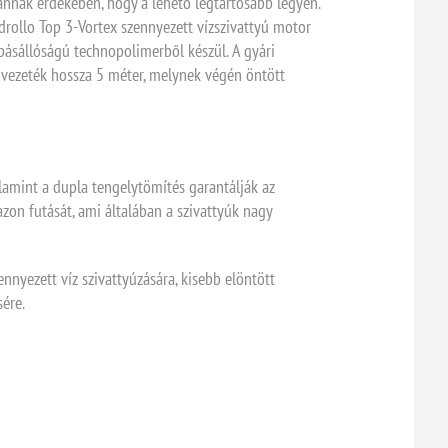
annak érdekében, hogy a lehető legtartósabb legyen.
rollo Top 3-Vortex szennyezett vízszivattyú motor
opásállóságú technopolimerből készül. A gyári
 vezeték hossza 5 méter, melynek végén öntött
alamint a dupla tengelytömítés garantálják az
zon futását, ami általában a szivattyúk nagy
nnyezett víz szivattyúzására, kisebb elöntött
sére.