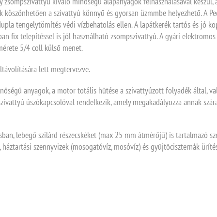
agy zsompszivattyú kiváló minőségű alapanyagok felhasználásával készül, 
ek köszönhetően a szivattyú könnyű és gyorsan üzmmbe helyezhető. A Ped
upla tengelytömítés védi vízbehatolás ellen. A lapátkerék tartós és jó k
ix telepítéssel is jól használható zsompszivattyú. A gyári elektromos
érete 5/4 coll külső menet.
távolítására lett megtervezve.
őségű anyagok, a motor totális hűtése a szivattyúzott folyadék által, v
szivattyú úszókapcsolóval rendelkezik, amely megakadályozza annak szára
ban, lebegő szilárd részecskéket (max 25 mm átmérőjű) is tartalmazó sze
 háztartási szennyvizek (mosogatóvíz, mosóvíz) és gyűjtőciszternák üríté