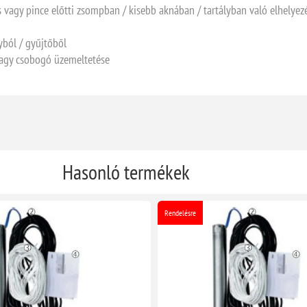
s vagy pince előtti zsompban / kisebb aknában / tartályban való elhelyez
yból / gyűjtőből
 vagy csobogó üzemeltetése
Hasonló termékek
Rendelésre