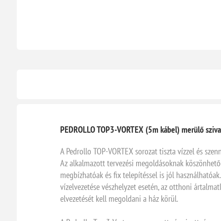
PEDROLLO TOP3-VORTEX (5m kábel) merülő szivatt
A Pedrollo TOP-VORTEX sorozat tiszta vízzel és szen
Az alkalmazott tervezési megoldásoknak köszönhetően,
megbízhatóak és fix telepítéssel is jól használhatóak
vízelvezetése vészhelyzet esetén, az otthoni ártalma
elvezetését kell megoldani a ház körül.