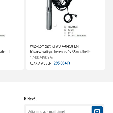
Wilo-Compact KTWU 4-0418 EM
W
ábellel
búvárszivattyús berendezés 35m kábellel
b
17-002490526
293 084 Ft
CSAK A WEBEN:
C
Hírlevél