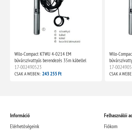
Wilo-Compact KTWU 4-0214 EM
Wilo-Compa
búvárszivattyús berendezés 35m kábellel
búvárszivatt
17-002490523
17-0024905
243 255 Ft
CSAK A WEBEN:
CSAK A WEBE
Információ
Felhasználói a
Elérhetőségeink
Fiókom