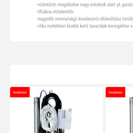
-vízbetörés megelőzése nagy esőzések alatt pl. garáz
-liftakna víztelenítés
-nagyobb mennyiségű kondenzvíz eltávolítása tartál
-ritka esetekben kisebb kerti tavacskák keringetése
Rendelésre
Rendelésre