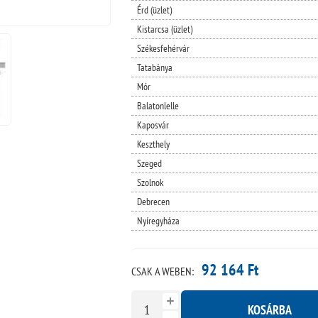
Érd (üzlet)
Kistarcsa (üzlet)
Székesfehérvár
Tatabánya
Mór
Balatonlelle
Kaposvár
Keszthely
Szeged
Szolnok
Debrecen
Nyíregyháza
92 164 Ft
CSAK A WEBEN:
KOSÁRBA