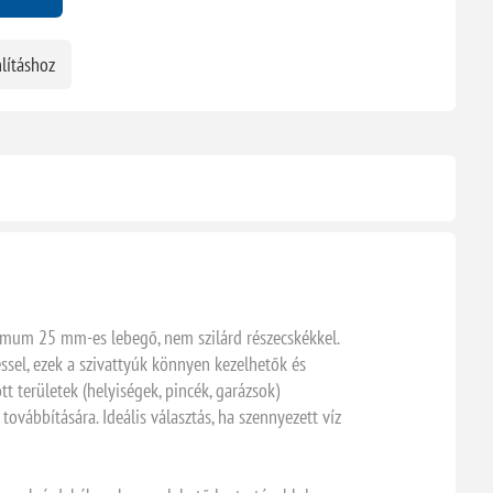
lításhoz
ximum 25 mm-es lebegő, nem szilárd részecskékkel.
ssel, ezek a szivattyúk könnyen kezelhetők és
t területek (helyiségek, pincék, garázsok)
ovábbítására. Ideális választás, ha szennyezett víz