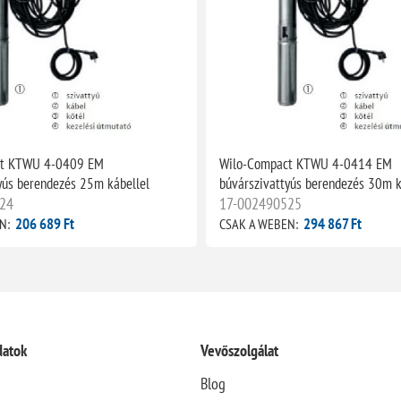
ct KTWU 4-0409 EM
Wilo-Compact KTWU 4-0414 EM
yús berendezés 25m kábellel
búvárszivattyús berendezés 30m k
24
17-002490525
206 689 Ft
294 867 Ft
N:
CSAK A WEBEN:
datok
Vevőszolgálat
Blog