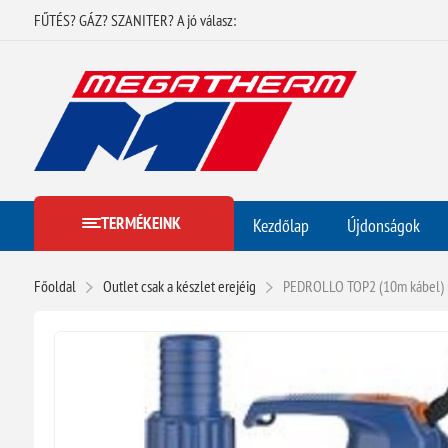
FŰTÉS? GÁZ? SZANITER? A jó válasz:
TERMÉKEINK
Kezdőlap
Újdonságok
Főoldal
Outlet csak a készlet erejéig
PEDROLLO TOP2 (10m kábel) mer