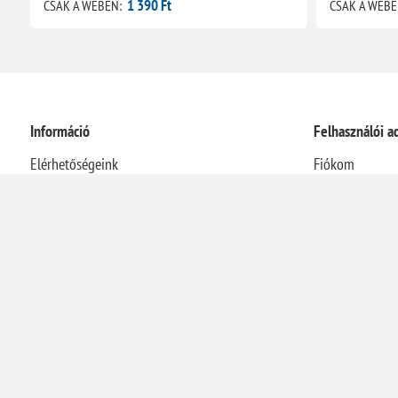
1 390 Ft
CSAK A WEBEN:
CSAK A WEBE
Információ
Felhasználói a
Elérhetőségeink
Fiókom
Rólunk
Rendelések
Házhozszállítási információk
Címek
Adatvédelmi nyilatkozat
Kosár
Általános Szerződési Feltételek
Visszaélés-bejelentési rendszer
Elállás a szerződéstől
Energetikai szakreferensi jelentés
Kapcsolat