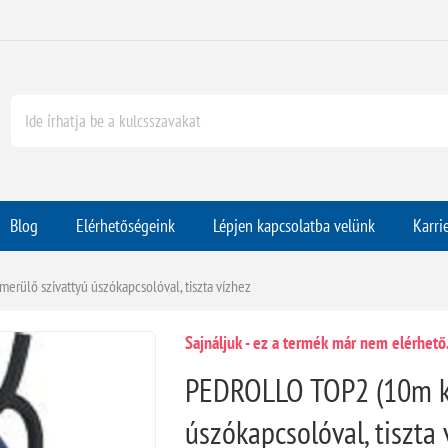
Blog
Elérhetőségeink
Lépjen kapcsolatba velünk
Karri
ülő szivattyú úszókapcsolóval, tiszta vízhez
Sajnáljuk - ez a termék már nem elérhető
PEDROLLO TOP2 (10m ká
úszókapcsolóval, tiszta 