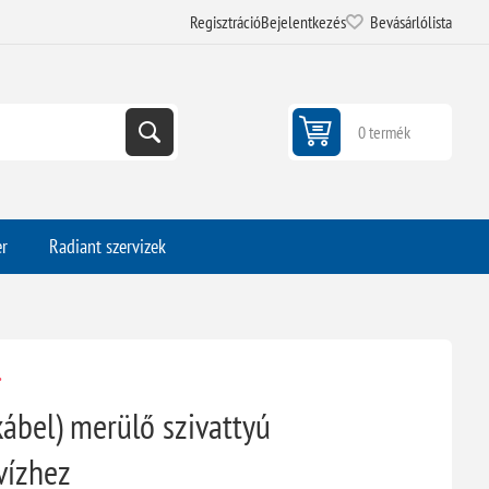
Regisztráció
Bejelentkezés
Bevásárlólista
0 termék
er
Radiant szervizek
.
bel) merülő szivattyú
vízhez