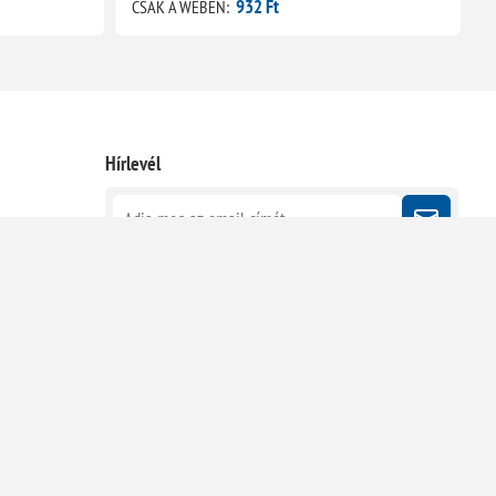
932 Ft
CSAK A WEBEN:
C
Hírlevél
Kövessen minket