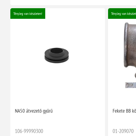
Tényleg van készleten!
Tényleg van készlet
NA50 átvezető gyűrű
Fekete BB kö
106-99990300
01-209070