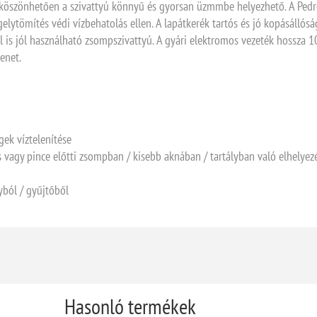
 köszönhetően a szivattyú könnyű és gyorsan üzmmbe helyezhető. A Pedro
elytömítés védi vízbehatolás ellen. A lapátkerék tartós és jó kopásállós
is jól használható zsompszivattyú. A gyári elektromos vezeték hossza 1
enet.
gek víztelenítése
s vagy pince előtti zsompban / kisebb aknában / tartályban való elhelyez
yból / gyűjtőből
Hasonló termékek