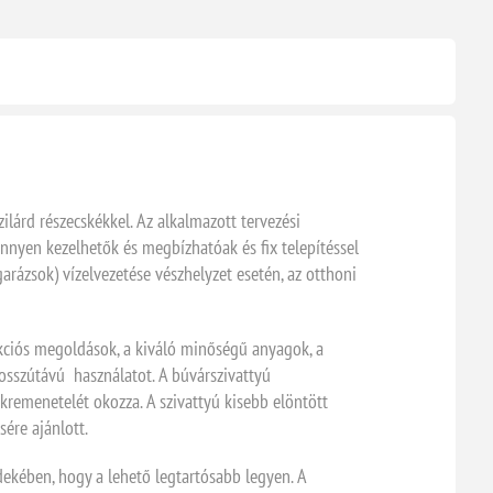
lárd részecskékkel. Az alkalmazott tervezési
önnyen kezelhetők és megbízhatóak és fix telepítéssel
garázsok) vízelvezetése vészhelyzet esetén, az otthoni
ukciós megoldások, a kiváló minőségű anyagok, a
hosszútávú használatot. A búvárszivattyú
kremenetelét okozza. A szivattyú kisebb elöntött
sére ajánlott.
dekében, hogy a lehető legtartósabb legyen. A