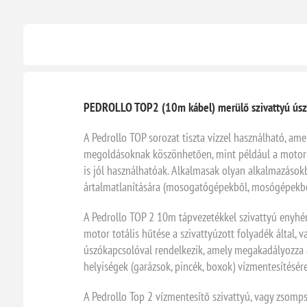
PEDROLLO TOP2 (10m kábel) merülő szivattyú úszók
A Pedrollo TOP sorozat tiszta vízzel használható, a
megoldásoknak köszönhetően, mint például a motor és 
is jól használhatóak. Alkalmasak olyan alkalmazásokba
ártalmatlanítására (mosogatógépekből, mosógépekből
A Pedrollo TOP 2 10m tápvezetékkel szivattyú enyhén
motor totális hűtése a szivattyúzott folyadék által,
úszókapcsolóval rendelkezik, amely megakadályozza a
helyiségek (garázsok, pincék, boxok) vízmentesítésére
A Pedrollo Top 2 vízmentesítő szivattyú, vagy zsomp