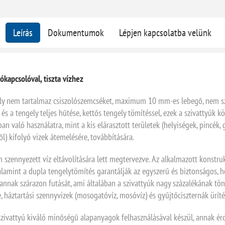
Leírás
Dokumentumok
Lépjen kapcsolatba velünk
apcsolóval, tiszta vízhez
mely nem tartalmaz csiszolószemcséket, maximum 10 mm-es lebegő, nem szi
a tengely teljes hűtése, kettős tengely tömítéssel, ezek a szivattyúk k
n való használatra, mint a kis elárasztott területek (helyiségek, pincék, 
) kifolyó vizek átemelésére, továbbítására.
 szennyezett víz eltávolítására lett megtervezve. Az alkalmazott konstr
 valamint a dupla tengelytömítés garantálják az egyszerű és biztonságos, 
nnak szárazon futását, ami általában a szivattyúk nagy százalékának tön
, háztartási szennyvizek (mosogatóvíz, mosóvíz) és gyűjtőciszternák üríté
szivattyú kiváló minőségű alapanyagok felhasználásával készül, annak ér