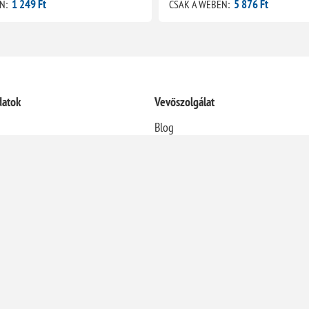
1 249 Ft
5 876 Ft
N:
CSAK A WEBEN:
datok
Vevőszolgálat
Blog
Termékek összehasonlítása
Újdonságok