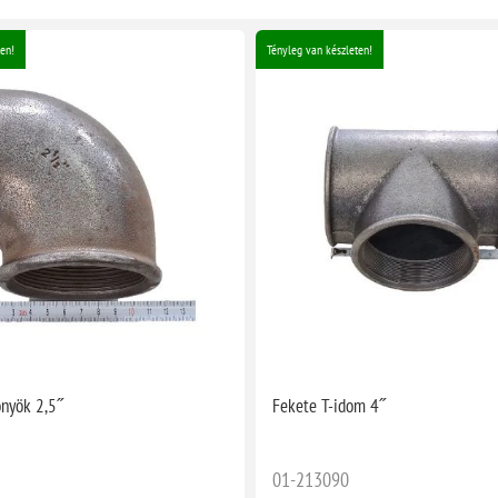
en!
Tényleg van készleten!
nyök 2,5˝
Fekete T-idom 4˝
01-213090