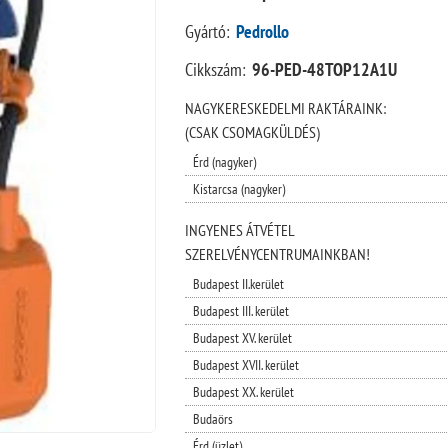
Gyártó:
Pedrollo
Cikkszám:
96-PED-48TOP12A1U
NAGYKERESKEDELMI RAKTÁRAINK:
(CSAK CSOMAGKÜLDÉS)
Érd (nagyker)
Kistarcsa (nagyker)
INGYENES ÁTVÉTEL
SZERELVÉNYCENTRUMAINKBAN!
Budapest II.kerület
Budapest III. kerület
Budapest XV. kerület
Budapest XVII. kerület
Budapest XX. kerület
Budaörs
Érd (üzlet)