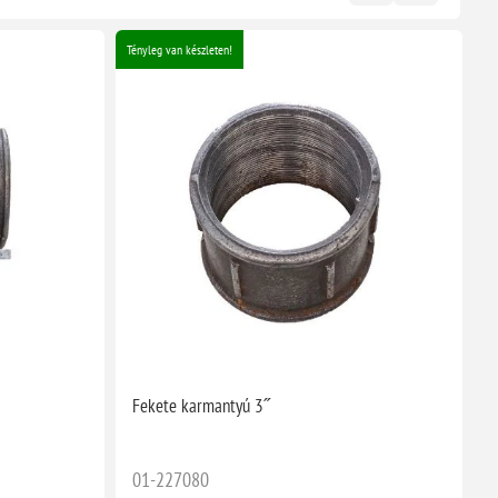
Tényleg van készleten!
Té
Fekete karmantyú 3˝
F
01-227080