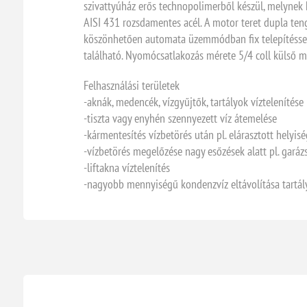
szivattyúház erős technopolimerből készül, melynek
AISI 431 rozsdamentes acél. A motor teret dupla teng
köszönhetően automata üzemmódban fix telepítéssel 
található. Nyomócsatlakozás mérete 5/4 coll külső m
Felhasználási területek
-aknák, medencék, vízgyűjtők, tartályok víztelenítése
-tiszta vagy enyhén szennyezett víz átemelése
-kármentesítés vízbetörés után pl. elárasztott helyisé
-vízbetörés megelőzése nagy esőzések alatt pl. garáz
-liftakna víztelenítés
-nagyobb mennyiségű kondenzvíz eltávolítása tartál