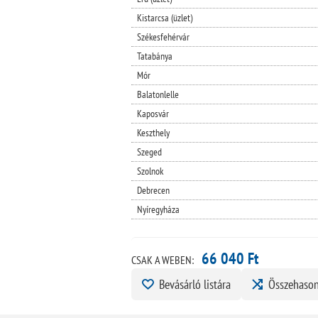
Kistarcsa (üzlet)
Székesfehérvár
Tatabánya
Mór
Balatonlelle
Kaposvár
Keszthely
Szeged
Szolnok
Debrecen
Nyíregyháza
66 040 Ft
CSAK A WEBEN:
Bevásárló listára
Összehason