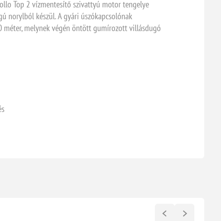
llo Top 2 vízmentesítő szivattyú motor tengelye
ágú norylból készül. A gyári úszókapcsolónak
0 méter, melynek végén öntött gumírozott villásdugó
és