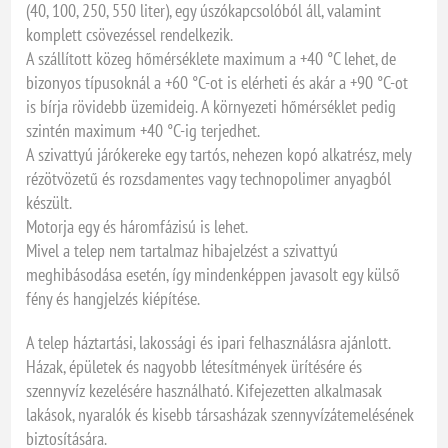
(40, 100, 250, 550 liter), egy úszókapcsolóból áll, valamint
komplett csövezéssel rendelkezik.
A szállított közeg hőmérséklete maximum a +40 °C lehet, de
bizonyos típusoknál a +60 °C-ot is elérheti és akár a +90 °C-ot
is bírja rövidebb üzemideig. A környezeti hőmérséklet pedig
szintén maximum +40 °C-ig terjedhet.
A szivattyú járókereke egy tartós, nehezen kopó alkatrész, mely
rézötvözetű és rozsdamentes vagy technopolimer anyagból
készült.
Motorja egy és háromfázisú is lehet.
Mivel a telep nem tartalmaz hibajelzést a szivattyú
meghibásodása esetén, így mindenképpen javasolt egy külső
fény és hangjelzés kiépítése.
A telep háztartási, lakossági és ipari felhasználásra ajánlott.
Házak, épületek és nagyobb létesítmények ürítésére és
szennyvíz kezelésére használható. Kifejezetten alkalmasak
lakások, nyaralók és kisebb társasházak szennyvízátemelésének
biztosítására.