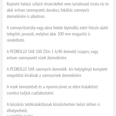
Koptató hatású szilárd részecskéket nem tartalmazó tiszta víz és
akár erősen szennyezett, darabos, fekáliás szennyvíz
átemelésére is alkalmas.
A szennyvíztartály vagy akna fedele lépésálló, ezért felszín alatti
telepítés javasolt, melyhez akár 300 mm magasító is
rendelhető.
A PEDROLLO SAR 100 ZXm 1 A/40 átemelő iszapos, vagy
erősen szennyezett vizek átemelésére.
A PEDROLLO SAR szennyvíz átemelők kis helyigényű komplett
megoldást kínálnak a szennyvizek átemelésére.
A vizek bevezetését és a nyomócsövet az előre kialakított
csonkra tudjuk csatlakoztatni.
A bűzzárós tetőkialakításnak köszönhetően belső térben is
elhelyezhető.