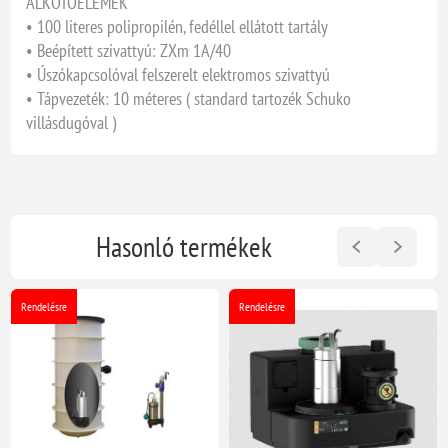
ALKOTÓELEMEK
• 100 literes polipropilén, fedéllel ellátott tartály
• Beépített szivattyú: ZXm 1A/40
• Úszókapcsolóval felszerelt elektromos szivattyú
• Tápvezeték: 10 méteres ( standard tartozék Schuko
villásdugóval )
Hasonló termékek
Rendelésre
Rendelésre