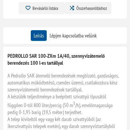
Bevásárló listára
Összehasonlításhoz
Leírás
Lépjen kapcsolatba velünk
PEDROLLO SAR 100-ZXm 1A/40, szennyvízátemelő
berendezés 100 l-es tartállyal
A Pedrollo SAR átemelő berendezések megbízató, gazdaságos,
automatikus működtetésű, csendes üzemű, csatlakozásra kész
szennyvízátemelő berendezések tartállyal.
A készülék teljesítménye a beépített szivattyú típusától
3
függően 0-tól 800 liter/percig (50 m
/h), emelőmagassága
pedig 0-1,95 barig (19,5 méter) terjedhet.
A telep kiviteltől egy vagy két darab szivattyúból (az
ikerszivattyús telepek esetén), egy darab szennyvíztartályból