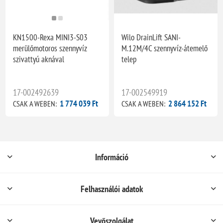
KN1500-Rexa MINI3-S03
Wilo DrainLift SANI-
merülőmotoros szennyvíz
M.12M/4C szennyvíz-átemelő
szivattyú aknával
telep
17-002492639
17-002549919
1 774 039 Ft
2 864 152 Ft
CSAK A WEBEN:
CSAK A WEBEN:
Információ
Felhasználói adatok
Vevőszolgálat