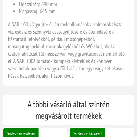
Hosszúság: 690 mm
Magasság: 645 mm
A SAR 100 vízgyűjtő- és átemelőállomások alkalmasak tiszta
víz, esővíz és szennyvíz összegyűjtésére és átemelésére a
háztartási lefolyókból, például mosógépekből,
mosogatógépekből, mosdókagylókból és WC-kből, ahol a
csatornahálózat túl messze van vagy gravitációval nem érhető
el. A SAR 100állomások kompakt kivitelűek és könnyen
szerelhetők padlóba vagy a föld alá, akár egy- vagy kétlakásos
házak belsejében, akár házon kívül.
A többi vásárló által szintén
megvásárolt termékek
Tényleg van készleten!
Tényleg van készleten!