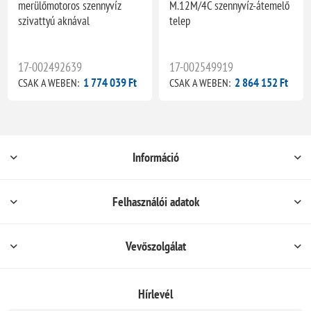
merülőmotoros szennyvíz
M.12M/4C szennyvíz-átemelő
szivattyú aknával
telep
17-002492639
17-002549919
1 774 039 Ft
2 864 152 Ft
CSAK A WEBEN:
CSAK A WEBEN:
Információ
Felhasználói adatok
Vevőszolgálat
Hírlevél