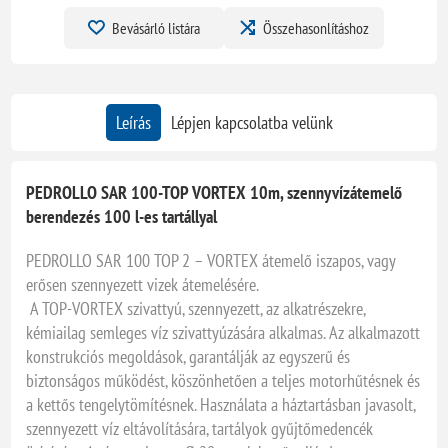
Bevásárló listára
Összehasonlításhoz
Leírás
Lépjen kapcsolatba velünk
PEDROLLO SAR 100-TOP VORTEX 10m, szennyvízátemelő
berendezés 100 l-es tartállyal
PEDROLLO SAR 100 TOP 2 – VORTEX átemelő iszapos, vagy
erősen szennyezett vizek átemelésére.
A TOP-VORTEX szivattyú, szennyezett, az alkatrészekre,
kémiailag semleges víz szivattyúzására alkalmas. Az alkalmazott
konstrukciós megoldások, garantálják az egyszerű és
biztonságos működést, köszönhetően a teljes motorhűtésnek és
a kettős tengelytömítésnek. Használata a háztartásban javasolt,
szennyezett víz eltávolítására, tartályok gyűjtőmedencék