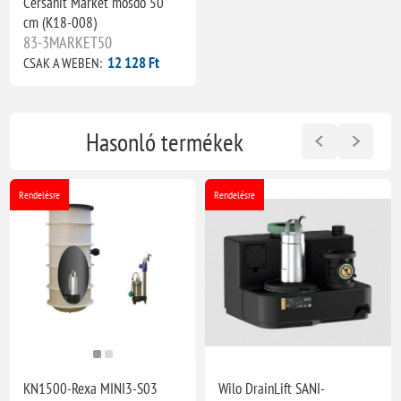
Cersanit Market mosdó 50
cm (K18-008)
83-3MARKET50
12 128 Ft
CSAK A WEBEN:
Hasonló termékek
Rendelésre
Rendelésre
KN1500-Rexa MINI3-S03
Wilo DrainLift SANI-