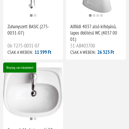
Zuhanyszett BASIC (275-
Alföldi 4037 alsó kifolyású,
0031-07)
lapos öblítésű WC (4037 00
01)
06-T275-0031-07
51-AB403700
11 599 Ft
26 323 Ft
CSAK A WEBEN:
CSAK A WEBEN:
Tényleg van készleten!