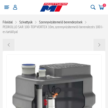
0
Főoldal
Szivattyúk
Szennyvízátemelő berendezések
PEDROLLO SAR 100-TOP VORTEX 10m, szennyvízátemelő berendezés 100 l-
es tartállyal